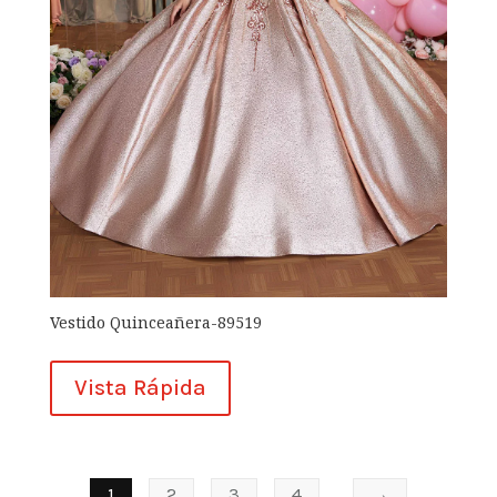
Vestido Quinceañera-89519
Vista Rápida
1
2
3
4
→