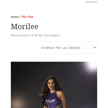
/ Morilee
Home
Morilee
Mostrando 1–9 de 35 resultados