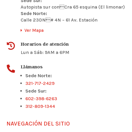
Sede Sur:
Autopista sur conCra 65 esquina (El limonar)
Sede Norte:
Calle 23DN# 4N – 61 Av. Estación
Ver Mapa
Horarios de atención

Lun a Sáb: 9AM a 6PM
Llámanos

Sede Norte:
321-717-2429
Sede Sur:
602-398-6263
312-809-1344
NAVEGACIÓN DEL SITIO