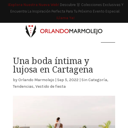
¡Explora Nuestra Nueva Web!
Descubre 👗 Colecciones Exclusivas Y
Encuentra La Inspiración Perfecta Para Tu Próximo Evento Especial.
¡Llama Ya!
Una boda íntima y
lujosa en Cartagena
by
Orlando Marmolejo
|
Sep 5, 2022
|
Sin Categoría
,
Tendencias
,
Vestido de fiesta