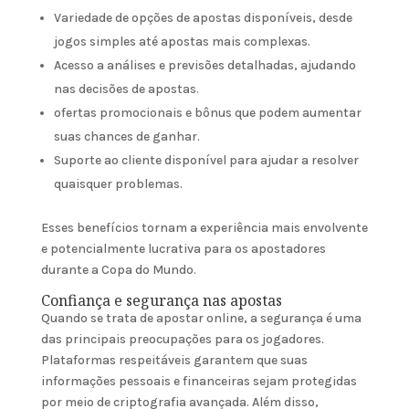
Variedade de opções de apostas disponíveis, desde
jogos simples até apostas mais complexas.
Acesso a análises e previsões detalhadas, ajudando
nas decisões de apostas.
ofertas promocionais e bônus que podem aumentar
suas chances de ganhar.
Suporte ao cliente disponível para ajudar a resolver
quaisquer problemas.
Esses benefícios tornam a experiência mais envolvente
e potencialmente lucrativa para os apostadores
durante a Copa do Mundo.
Confiança e segurança nas apostas
Quando se trata de apostar online, a segurança é uma
das principais preocupações para os jogadores.
Plataformas respeitáveis garantem que suas
informações pessoais e financeiras sejam protegidas
por meio de criptografia avançada. Além disso,