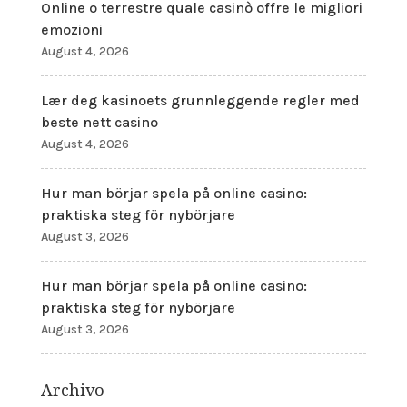
Online o terrestre quale casinò offre le migliori
emozioni
August 4, 2026
Lær deg kasinoets grunnleggende regler med
beste nett casino
August 4, 2026
Hur man börjar spela på online casino:
praktiska steg för nybörjare
August 3, 2026
Hur man börjar spela på online casino:
praktiska steg för nybörjare
August 3, 2026
Archivo