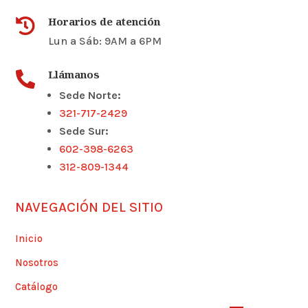
Horarios de atención

Lun a Sáb: 9AM a 6PM
Llámanos

Sede Norte:
321-717-2429
Sede Sur:
602-398-6263
312-809-1344
NAVEGACIÓN DEL SITIO
Inicio
Nosotros
Catálogo