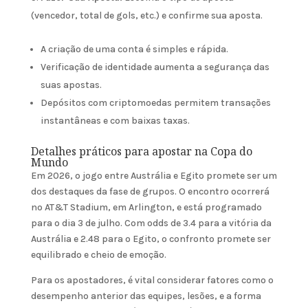
(vencedor, total de gols, etc.) e confirme sua aposta.
A criação de uma conta é simples e rápida.
Verificação de identidade aumenta a segurança das
suas apostas.
Depósitos com criptomoedas permitem transações
instantâneas e com baixas taxas.
Detalhes práticos para apostar na Copa do
Mundo
Em 2026, o jogo entre Austrália e Egito promete ser um
dos destaques da fase de grupos. O encontro ocorrerá
no AT&T Stadium, em Arlington, e está programado
para o dia 3 de julho. Com odds de 3.4 para a vitória da
Austrália e 2.48 para o Egito, o confronto promete ser
equilibrado e cheio de emoção.
Para os apostadores, é vital considerar fatores como o
desempenho anterior das equipes, lesões, e a forma