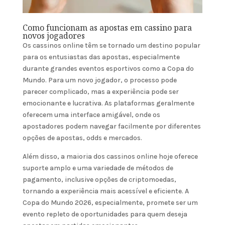
Como funcionam as apostas em cassino para
novos jogadores
Os cassinos online têm se tornado um destino popular
para os entusiastas das apostas, especialmente
durante grandes eventos esportivos como a Copa do
Mundo. Para um novo jogador, o processo pode
parecer complicado, mas a experiência pode ser
emocionante e lucrativa. As plataformas geralmente
oferecem uma interface amigável, onde os
apostadores podem navegar facilmente por diferentes
opções de apostas, odds e mercados.
Além disso, a maioria dos cassinos online hoje oferece
suporte amplo e uma variedade de métodos de
pagamento, inclusive opções de criptomoedas,
tornando a experiência mais acessível e eficiente. A
Copa do Mundo 2026, especialmente, promete ser um
evento repleto de oportunidades para quem deseja