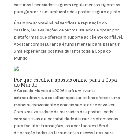
cassinos licenciados seguem regulamentos rigorosos
para garantir um ambiente de apostas seguro e justo.
É sempre aconselhável verificar a reputação do
cassino, ler avaliações de outros usuários e optar por
plataformas que ofereçam suporte ao cliente confiável.
Apostar com segurança é fundamental para garantir
uma experiência positiva durante toda a Copa do
Mundo.
Por que escolher apostas online para a Copa
do Mundo
A Copa do Mundo de 2026 será um evento
extraordinário, e escolher apostar online oferece uma
maneira conveniente e emocionante de se envolver.
Com uma variedade de mercados de apostas, odds
competitivas e a possibilidade de usar criptomoedas
para facilitar transações, os apostadores têm à
disposição todas as ferramentas necessárias para