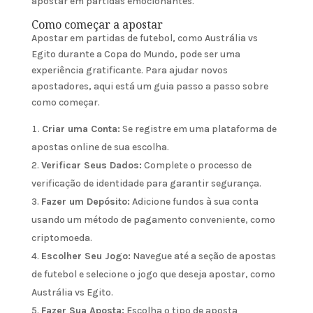
apostar em partidas emocionantes.
Como começar a apostar
Apostar em partidas de futebol, como Austrália vs
Egito durante a Copa do Mundo, pode ser uma
experiência gratificante. Para ajudar novos
apostadores, aqui está um guia passo a passo sobre
como começar.
Criar uma Conta:
Se registre em uma plataforma de
apostas online de sua escolha.
Verificar Seus Dados:
Complete o processo de
verificação de identidade para garantir segurança.
Fazer um Depósito:
Adicione fundos à sua conta
usando um método de pagamento conveniente, como
criptomoeda.
Escolher Seu Jogo:
Navegue até a seção de apostas
de futebol e selecione o jogo que deseja apostar, como
Austrália vs Egito.
Fazer Sua Aposta:
Escolha o tipo de aposta