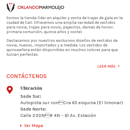
Somos la tienda líder en alquiler y venta de trajes de gala en la
ciudad de Cali. Ofrecemos una amplia variedad de vestidos
para novia, trajes para novio, pajecitos, damas de honor,
primera comunión, quince años y coctel.
Destacamos por nuestros exclusivos diseños de vestidos de
novia, nuevos, importados y a medida. Los vestidos de
quinceañera están disponibles en muchos colores para que
luzcan perfectas.
LEER MÁS
CONTÁCTENOS
Ubicación

Sede Sur:
Autopista sur conCra 65 esquina (El limonar)
Sede Norte:
Calle 23DN# 4N – 61 Av. Estación
Ver Mapa