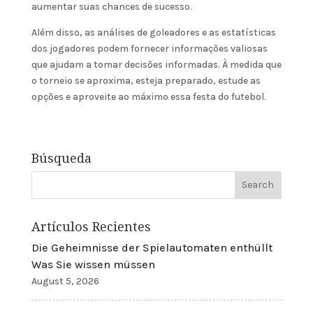
aumentar suas chances de sucesso.
Além disso, as análises de goleadores e as estatísticas
dos jogadores podem fornecer informações valiosas
que ajudam a tomar decisões informadas. À medida que
o torneio se aproxima, esteja preparado, estude as
opções e aproveite ao máximo essa festa do futebol.
Búsqueda
Artículos Recientes
Die Geheimnisse der Spielautomaten enthüllt
Was Sie wissen müssen
August 5, 2026