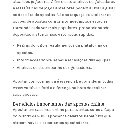
atual dos jogadores. Além disso, análises de goleadores
e estatísticas de jogos anteriores podem ajudar a guiar
as decisões de apostas. Não se esqueça de explorar as
opções de apostas com criptomoedas, que estão se
tornando cada vez mais populares, proporcionando
depósitos instantâneos e retiradas rápidas.
Regras do jogo e regulamentos da plataforma de
apostas.
Informações sobre lesões e escalações das equipes.
Análises de desempenho dos goleadores.
Apostar com confiança é essencial, e considerar todas
essas variáveis fará a diferença na hora de realizar
suas apostas.
Benefícios importantes das apostas online
Apostar em cassinos online para eventos como a Copa
do Mundo de 2026 apresenta diversos benefícios que
atraem novos e experientes apostadores.