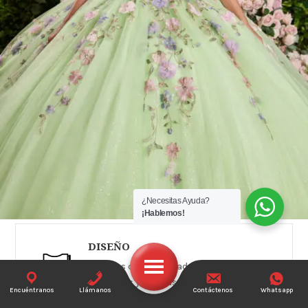
¿Necesitas Ayuda?
¡Hablemos!
DISEÑO
Vestidos confeccionados con telas
exclusivas y los más altos estándares de
Encuéntranos
Llámanos
Contáctenos
Whatsapp
diseño