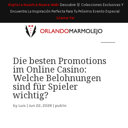
¡Explora Nuestra Nueva Web!
Descubre 👗 Colecciones Exclusivas Y
Encuentra La Inspiración Perfecta Para Tu Próximo Evento Especial.
¡Llama Ya!
Die besten Promotions
im Online Casino:
Welche Belohnungen
sind für Spieler
wichtig?
by
Luis
|
Jun 22, 2026
|
public