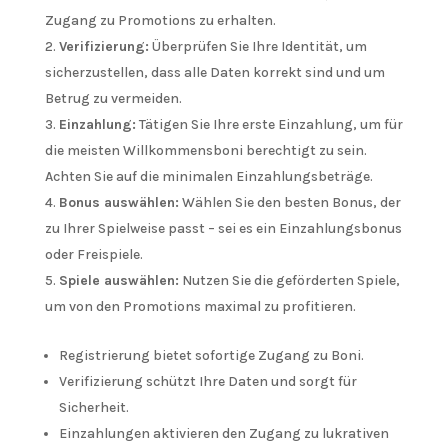
Zugang zu Promotions zu erhalten.
Verifizierung:
Überprüfen Sie Ihre Identität, um
sicherzustellen, dass alle Daten korrekt sind und um
Betrug zu vermeiden.
Einzahlung:
Tätigen Sie Ihre erste Einzahlung, um für
die meisten Willkommensboni berechtigt zu sein.
Achten Sie auf die minimalen Einzahlungsbeträge.
Bonus auswählen:
Wählen Sie den besten Bonus, der
zu Ihrer Spielweise passt – sei es ein Einzahlungsbonus
oder Freispiele.
Spiele auswählen:
Nutzen Sie die geförderten Spiele,
um von den Promotions maximal zu profitieren.
Registrierung bietet sofortige Zugang zu Boni.
Verifizierung schützt Ihre Daten und sorgt für
Sicherheit.
Einzahlungen aktivieren den Zugang zu lukrativen