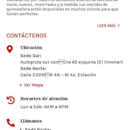
novia, nuevos, importados y a medida. Los vestidos de
quinceañera están disponibles en muchos colores para que
luzcan perfectas.
LEER MÁS
CONTÁCTENOS
Ubicación

Sede Sur:
Autopista sur conCra 65 esquina (El limonar)
Sede Norte:
Calle 23DN# 4N – 61 Av. Estación
Ver Mapa
Horarios de atención

Lun a Sáb: 9AM a 6PM
Llámanos

Sede Norte: