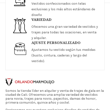
Vestidos confeccionados con telas
exclusivas y los más altos estándares de
diseño
VARIEDAD
Ofecemos una gran variedad de vestidos y
trajes para todas las ocaciones, en venta
y alquiler.
AJUSTE PERSONALIZADO
Ajustamos tu vestido según tus medidas
(busto, cintura, caderas y largo del
vestido).
Somos la tienda líder en alquiler y venta de trajes de gala en la
ciudad de Cali. Ofrecemos una amplia variedad de vestidos
para novia, trajes para novio, pajecitos, damas de honor,
primera comunión, quince años y coctel.
Destacamos por nuestros exclusivos diseños de vestidos de