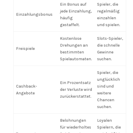
Ein Bonus auf
Spieler, die
jede Einzahlung,
regelmäßig
Einzahlungsbonus
häufig
einzahlen
gestaffelt.
und spielen.
Kostenlose
Slots-Spieler,
Drehungen an
die schnelle
Freispiele
bestimmten
Gewinne
Spielautomaten.
suchen.
Spieler, die
unglücklich
Ein Prozentsatz
Cashback-
sind und
der Verluste wird
Angebote
weitere
zurückerstattet.
Chancen
suchen.
Belohnungen
Loyalen
für wiederholtes
Spielern, die