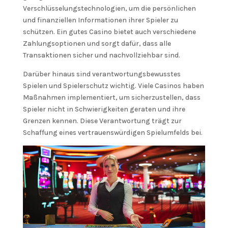
Verschlüsselungstechnologien, um die persönlichen
und finanziellen Informationen ihrer Spieler zu
schützen. Ein gutes Casino bietet auch verschiedene
Zahlungsoptionen und sorgt dafür, dass alle
Transaktionen sicher und nachvollziehbar sind.
Darüber hinaus sind verantwortungsbewusstes
Spielen und Spielerschutz wichtig. Viele Casinos haben
Maßnahmen implementiert, um sicherzustellen, dass
Spieler nicht in Schwierigkeiten geraten und ihre
Grenzen kennen. Diese Verantwortung trägt zur
Schaffung eines vertrauenswürdigen Spielumfelds bei.