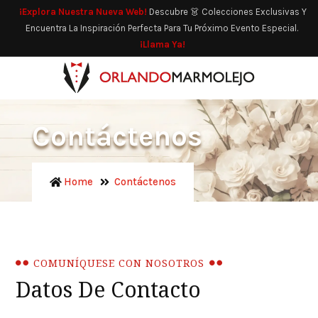
¡Explora Nuestra Nueva Web!
Descubre 👗 Colecciones Exclusivas Y
Encuentra La Inspiración Perfecta Para Tu Próximo Evento Especial.
¡Llama Ya!
Contáctenos
Home
Contáctenos
COMUNÍQUESE CON NOSOTROS
Datos De Contacto