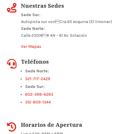
Nuestras Sedes

Sede Sur:
Autopista sur conCra 65 esquina (El limonar)
Sede Norte:
Calle 23DN# 4N – 61 Av. Estación
Ver Mapas
Teléfonos

Sede Norte:
321-717-2429
Sede Sur:
602-398-6263
312-809-1344
Horarios de Apertura

Lun a Sáb: 9AM a 6PM