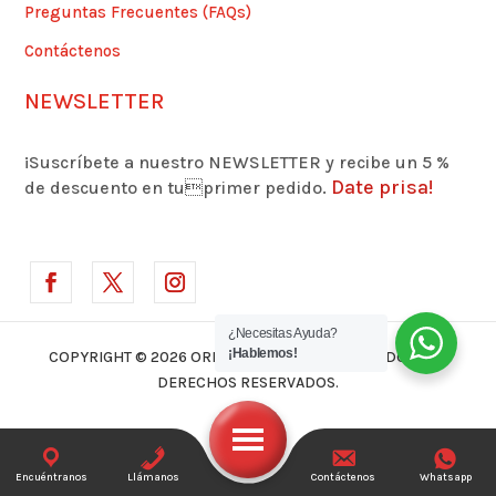
Preguntas Frecuentes (FAQs)
Contáctenos
NEWSLETTER
¡Suscríbete a nuestro NEWSLETTER y recibe un 5 %
Date prisa!
de descuento en tuprimer pedido.
¿Necesitas Ayuda?
¡Hablemos!
COPYRIGHT © 2026 ORLANDO MARMOLEJO | TODOS LOS
DERECHOS RESERVADOS.
Encuéntranos
Llámanos
Contáctenos
Whatsapp