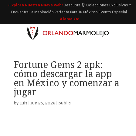
¡Explora Nuestra Nueva Web!
Descubre 👗 Colecciones Exclusivas Y
Encuentra La Inspiración Perfecta Para Tu Próximo Evento Especial.
¡Llama Ya!
Fortune Gems 2 apk:
cómo descargar la app
en México y comenzar a
jugar
by
Luis
|
Jun 25, 2026
|
public