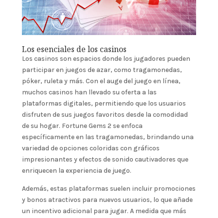
Los esenciales de los casinos
Los casinos son espacios donde los jugadores pueden
participar en juegos de azar, como tragamonedas,
póker, ruleta y más. Con el auge del juego en línea,
muchos casinos han llevado su oferta a las
plataformas digitales, permitiendo que los usuarios
disfruten de sus juegos favoritos desde la comodidad
de su hogar. Fortune Gems 2 se enfoca
específicamente en las tragamonedas, brindando una
variedad de opciones coloridas con gráficos
impresionantes y efectos de sonido cautivadores que
enriquecen la experiencia de juego.
Además, estas plataformas suelen incluir promociones
y bonos atractivos para nuevos usuarios, lo que añade
un incentivo adicional para jugar. A medida que más