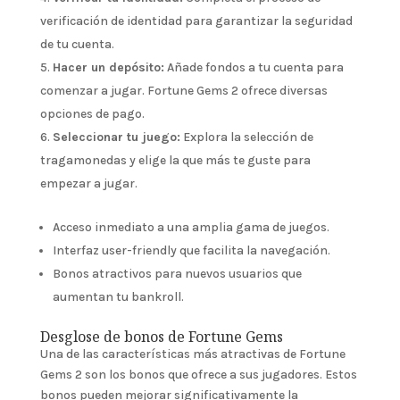
verificación de identidad para garantizar la seguridad
de tu cuenta.
Hacer un depósito:
Añade fondos a tu cuenta para
comenzar a jugar. Fortune Gems 2 ofrece diversas
opciones de pago.
Seleccionar tu juego:
Explora la selección de
tragamonedas y elige la que más te guste para
empezar a jugar.
Acceso inmediato a una amplia gama de juegos.
Interfaz user-friendly que facilita la navegación.
Bonos atractivos para nuevos usuarios que
aumentan tu bankroll.
Desglose de bonos de Fortune Gems
Una de las características más atractivas de Fortune
Gems 2 son los bonos que ofrece a sus jugadores. Estos
bonos pueden mejorar significativamente la