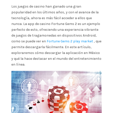
Los juegos de casino han ganado una gran
popularidad en los últimos años, y con el avance de la
tecnología, ahora es más fácil acceder a ellos que
nunca. La app de casino Fortune Gems 2 es un ejemplo
perfecto de esto, ofreciendo una experiencia vibrante
de juegos de tragamonedas en dispositivos Android,
como se puede ver en
Fortune Gems 2 play market
, que
permite descargarla fácilmente. En este artículo,
exploraremos cómo descargar la aplicación en México
y qué la hace destacar en el mundo del entretenimiento
en línea.