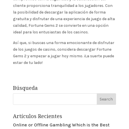
cliente proporciona tranquilidad a los jugadores. Con
la posibilidad de descargar la aplicación de forma
gratuita y disfrutar de una experiencia de juego de alta
calidad, Fortune Gems 2 se convierte en una opción
ideal para los entusiastas de los casinos.
Así que, si buscas una forma emocionante de disfrutar
de los juegos de casino, considera descargar Fortune
Gems 2 y empezar a jugar hoy mismo. ¡La suerte puede
estar de tu lado!
Búsqueda
Artículos Recientes
Online or Offline Gambling Which is the Best