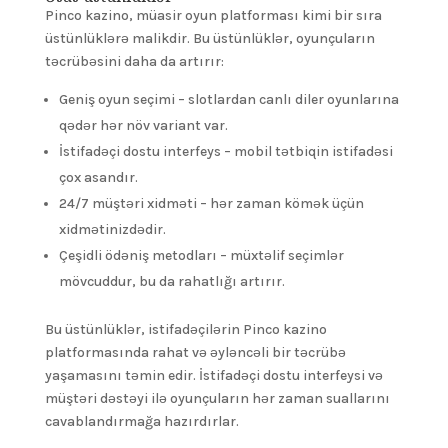
Pinco kazino, müasir oyun platforması kimi bir sıra
üstünlüklərə malikdir. Bu üstünlüklər, oyunçuların
təcrübəsini daha da artırır:
Geniş oyun seçimi – slotlardan canlı diler oyunlarına
qədər hər növ variant var.
İstifadəçi dostu interfeys – mobil tətbiqin istifadəsi
çox asandır.
24/7 müştəri xidməti – hər zaman kömək üçün
xidmətinizdədir.
Çeşidli ödəniş metodları – müxtəlif seçimlər
mövcuddur, bu da rahatlığı artırır.
Bu üstünlüklər, istifadəçilərin Pinco kazino
platformasında rahat və əyləncəli bir təcrübə
yaşamasını təmin edir. İstifadəçi dostu interfeysi və
müştəri dəstəyi ilə oyunçuların hər zaman suallarını
cavablandırmağa hazırdırlar.