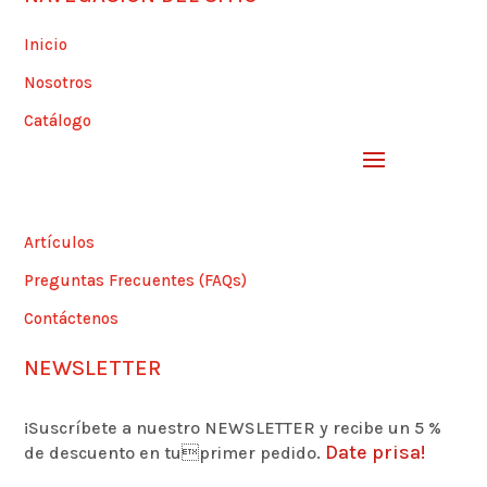
Inicio
Nosotros
Catálogo
Artículos
Preguntas Frecuentes (FAQs)
Contáctenos
NEWSLETTER
¡Suscríbete a nuestro NEWSLETTER y recibe un 5 %
Date prisa!
de descuento en tuprimer pedido.