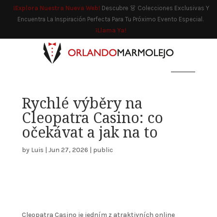
¡Explora Nuestra Nueva Web!
Descubre 👗 Colecciones Exclusivas Y
Encuentra La Inspiración Perfecta Para Tu Próximo Evento Especial.
¡Llama Ya!
Rychlé výběry na
Cleopatra Casino: co
očekávat a jak na to
by
Luis
|
Jun 27, 2026
|
public
Cleopatra Casino je jedním z atraktivních online