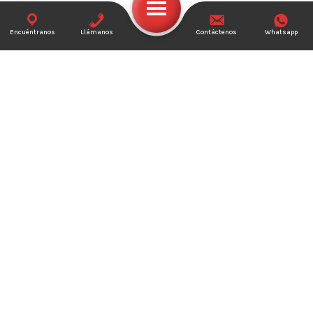
Artículos
Encuéntranos
Llámanos
Contáctenos
Whatsapp
Preguntas Frecuentes (FAQs)
Contáctenos
NEWSLETTER
¡Suscríbete a nuestro NEWSLETTER y recibe un 5 %
Date prisa!
de descuento en tuprimer pedido.
COPYRIGHT © 2026 ORLANDO MARMOLEJO | TODOS LOS
DERECHOS RESERVADOS.