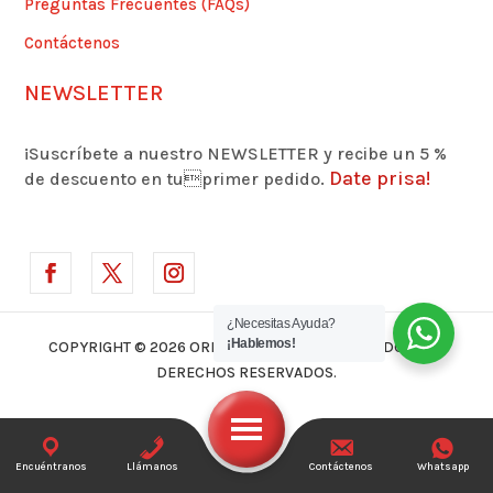
Preguntas Frecuentes (FAQs)
Contáctenos
NEWSLETTER
¡Suscríbete a nuestro NEWSLETTER y recibe un 5 %
Date prisa!
de descuento en tuprimer pedido.
¿Necesitas Ayuda?
¡Hablemos!
COPYRIGHT © 2026 ORLANDO MARMOLEJO | TODOS LOS
DERECHOS RESERVADOS.
Encuéntranos
Llámanos
Contáctenos
Whatsapp