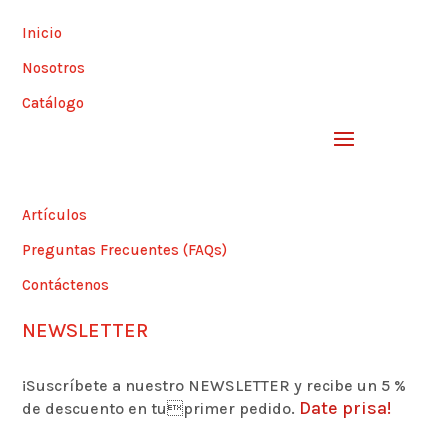
Inicio
Nosotros
Catálogo
Artículos
Preguntas Frecuentes (FAQs)
Contáctenos
NEWSLETTER
¡Suscríbete a nuestro NEWSLETTER y recibe un 5 %
Date prisa!
de descuento en tuprimer pedido.