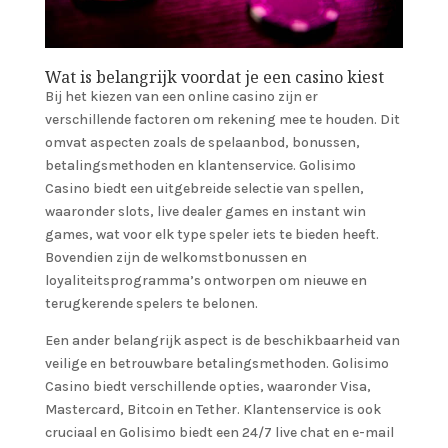
Wat is belangrijk voordat je een casino kiest
Bij het kiezen van een online casino zijn er
verschillende factoren om rekening mee te houden. Dit
omvat aspecten zoals de spelaanbod, bonussen,
betalingsmethoden en klantenservice. Golisimo
Casino biedt een uitgebreide selectie van spellen,
waaronder slots, live dealer games en instant win
games, wat voor elk type speler iets te bieden heeft.
Bovendien zijn de welkomstbonussen en
loyaliteitsprogramma’s ontworpen om nieuwe en
terugkerende spelers te belonen.
Een ander belangrijk aspect is de beschikbaarheid van
veilige en betrouwbare betalingsmethoden. Golisimo
Casino biedt verschillende opties, waaronder Visa,
Mastercard, Bitcoin en Tether. Klantenservice is ook
cruciaal en Golisimo biedt een 24/7 live chat en e-mail