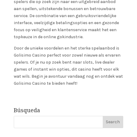
spelers die op zoek zijn naar een uitgebreid aanbod
aan spellen, uitstekende bonussen en betrouwbare
service. De combinatie van een gebruiksvriendelijke
interface, veelzijdige betalingsopties en een gezonde
focus op veiligheid en klantenservice maakt het een
topkeuze in de online gokindustrie.
Door de unieke voordelen en het sterke spelaanbod is
Golisimo Casino perfect voor zowel nieuwe als ervaren
spelers. Of je nu op zoek bent naar slots, live dealer
games of instant win opties, dit casino heeft voor elk
wat wils. Begin je avontuur vandaag nog en ontdek wat
Golisimo Casino te bieden heeft!
Búsqueda