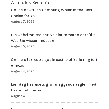
Artículos Recientes
Online or Offline Gambling Which is the Best
Choice for You
August 7, 2026
Die Geheimnisse der Spielautomaten enthüllt
Was Sie wissen müssen
August 5, 2026
Online o terrestre quale casinò offre le migliori
emozioni
August 4, 2026
Lær deg kasinoets grunnleggende regler med
beste nett casino
August 4, 2026