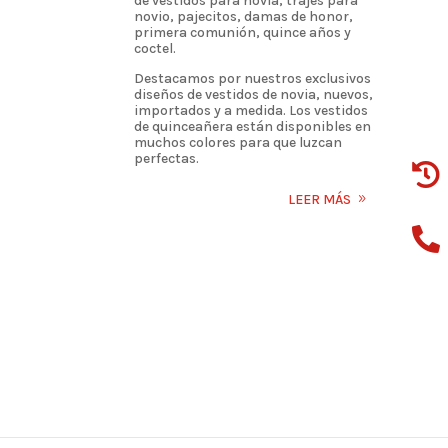
de vestidos para novia, trajes para
novio, pajecitos, damas de honor,
primera comunión, quince años y
coctel.
Destacamos por nuestros exclusivos
diseños de vestidos de novia, nuevos,
importados y a medida. Los vestidos
de quinceañera están disponibles en
muchos colores para que luzcan
perfectas.

LEER MÁS
