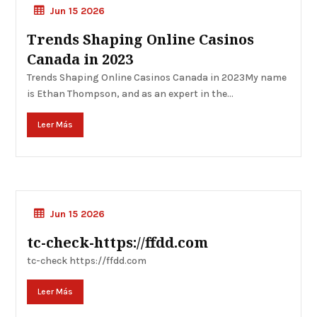
Sin Categoría
Jun 15 2026
Trends Shaping Online Casinos
Canada in 2023
Trends Shaping Online Casinos Canada in 2023My name
is Ethan Thompson, and as an expert in the...
Leer Más
Sin Categoría
Jun 15 2026
tc-check-https://ffdd.com
tc-check https://ffdd.com
Leer Más