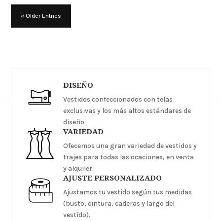
« Older Entries
DISEÑO
Vestidos confeccionados con telas
exclusivas y los más altos estándares de
diseño
VARIEDAD
Ofecemos una gran variedad de vestidos y
trajes para todas las ocaciones, en venta
y alquiler.
AJUSTE PERSONALIZADO
Ajustamos tu vestido según tus medidas
(busto, cintura, caderas y largo del
vestido).