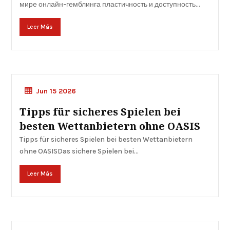
мире онлайн-гемблинга пластичность и доступность...
Leer Más
Sin Categoría
Jun 15 2026
Tipps für sicheres Spielen bei
besten Wettanbietern ohne OASIS
Tipps für sicheres Spielen bei besten Wettanbietern
ohne OASISDas sichere Spielen bei...
Leer Más