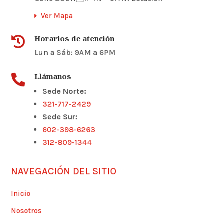
Ver Mapa
Horarios de atención

Lun a Sáb: 9AM a 6PM
Llámanos

Sede Norte:
321-717-2429
Sede Sur:
602-398-6263
312-809-1344
NAVEGACIÓN DEL SITIO
Inicio
Nosotros