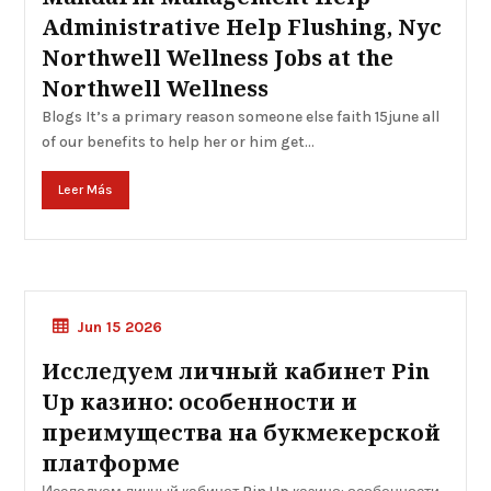
Administrative Help Flushing, Nyc
Northwell Wellness Jobs at the
Northwell Wellness
Blogs It’s a primary reason someone else faith 15june all
of our benefits to help her or him get...
Leer Más
Sin Categoría
Jun 15 2026
Исследуем личный кабинет Pin
Up казино: особенности и
преимущества на букмекерской
платформе