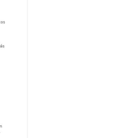
tos
más
en
r