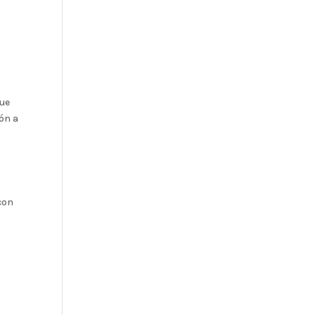
que
ión a
con