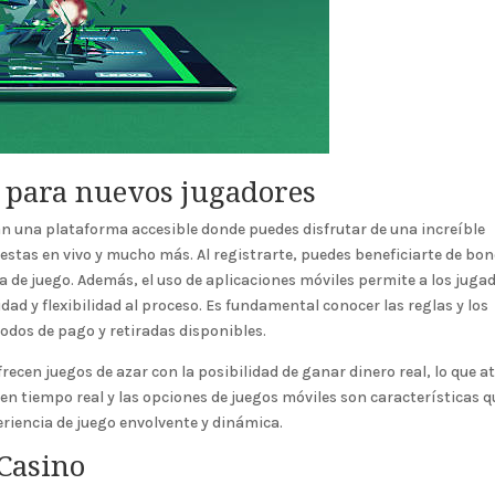
 para nuevos jugadores
n una plataforma accesible donde puedes disfrutar de una increíble
estas en vivo y mucho más. Al registrarte, puedes beneficiarte de bo
 de juego. Además, el uso de aplicaciones móviles permite a los juga
dad y flexibilidad al proceso. Es fundamental conocer las reglas y los
odos de pago y retiradas disponibles.
recen juegos de azar con la posibilidad de ganar dinero real, lo que a
en tiempo real y las opciones de juegos móviles son características q
riencia de juego envolvente y dinámica.
Casino