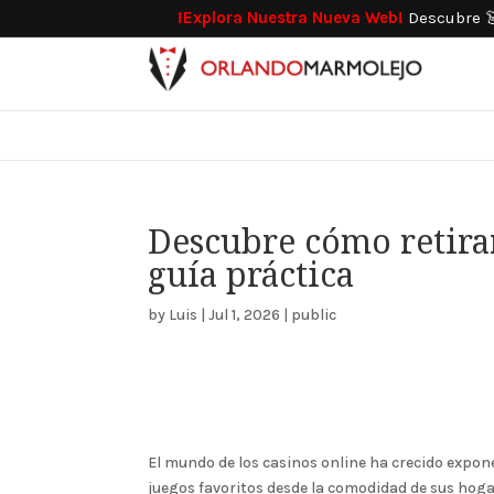
¡Explora Nuestra Nueva Web!
Descubre 👗
Descubre cómo retira
guía práctica
by
Luis
|
Jul 1, 2026
|
public
El mundo de los casinos online ha crecido expone
juegos favoritos desde la comodidad de sus hoga