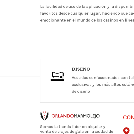
La facilidad de uso de la aplicación y la disponi
favoritos desde cualquier lugar, haciendo que ca
emocionante en el mundo de los casinos en línea,
DISEÑO
Vestidos confeccionados con te
exclusivas y los más altos está
de diseño
CO
Somos la tienda líder en alquiler y

venta de trajes de gala en la ciudad de