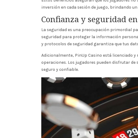
Estos beneficios aseguran que los jugadores no 
inversión en cada sesión de juego, brindando un 
Confianza y seguridad e
La seguridad es una preocupación primordial par
seguridad para proteger la información personal
y protocolos de seguridad garantiza que tus da
Adicionalmente, PinUp Casino está licenciado y r
operaciones. Los jugadores pueden disfrutar de s
seguro y confiable.