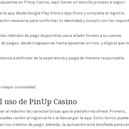
s apuestas en PinUp Casino, aquí tienes un sencillo proceso a seguir:
ga la app desde Google Play Store o App Store y completa el registro.
ión necesaria para confirmar tu identidad y cumplir con los requisi
ples métodos de pago disponibles para añadir fondos a tu cuenta.
de juegos, desde tragaperras hasta apuestas en vivo, y elige el que 
mienza a disfrutar de la experiencia y juega de manera responsable.
ra mayor comodidad
el uso de PinUp Casino
ar al máximo las características que la plataforma ofrece. Primero,
puedes recibir al registrarte o al descargar la app. Estos bonos pued
an tus créditos de juego. Además, la aplicación está diseñada para se