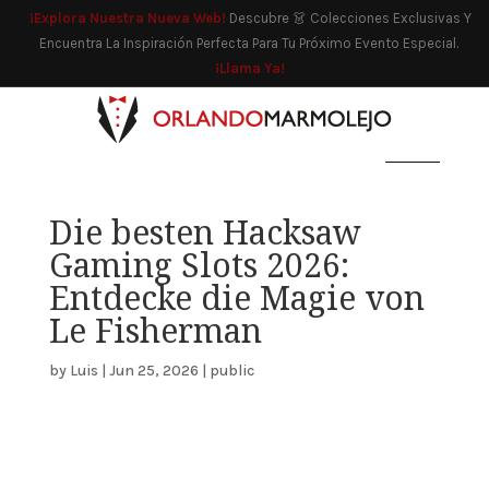
¡Explora Nuestra Nueva Web!
Descubre 👗 Colecciones Exclusivas Y
Encuentra La Inspiración Perfecta Para Tu Próximo Evento Especial.
¡Llama Ya!
Die besten Hacksaw
Gaming Slots 2026:
Entdecke die Magie von
Le Fisherman
by
Luis
|
Jun 25, 2026
|
public