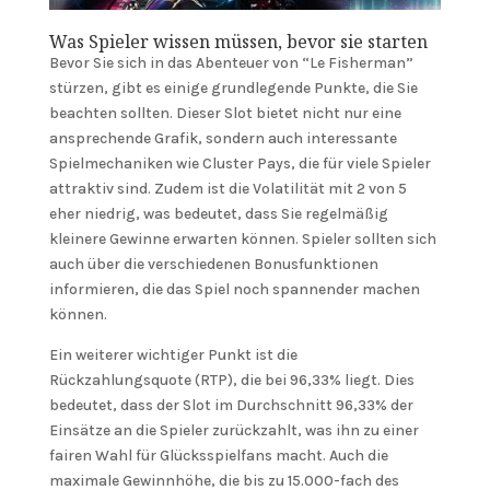
Was Spieler wissen müssen, bevor sie starten
Bevor Sie sich in das Abenteuer von “Le Fisherman”
stürzen, gibt es einige grundlegende Punkte, die Sie
beachten sollten. Dieser Slot bietet nicht nur eine
ansprechende Grafik, sondern auch interessante
Spielmechaniken wie Cluster Pays, die für viele Spieler
attraktiv sind. Zudem ist die Volatilität mit 2 von 5
eher niedrig, was bedeutet, dass Sie regelmäßig
kleinere Gewinne erwarten können. Spieler sollten sich
auch über die verschiedenen Bonusfunktionen
informieren, die das Spiel noch spannender machen
können.
Ein weiterer wichtiger Punkt ist die
Rückzahlungsquote (RTP), die bei 96,33% liegt. Dies
bedeutet, dass der Slot im Durchschnitt 96,33% der
Einsätze an die Spieler zurückzahlt, was ihn zu einer
fairen Wahl für Glücksspielfans macht. Auch die
maximale Gewinnhöhe, die bis zu 15.000-fach des