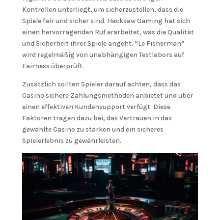
Kontrollen unterliegt, um sicherzustellen, dass die
Spiele fair und sicher sind. Hacksaw Gaming hat sich
einen hervorragenden Ruf erarbeitet, was die Qualität
und Sicherheit ihrer Spiele angeht. “Le Fisherman”
wird regelmäßig von unabhängigen Testlabors auf
Fairness überprüft.
Zusätzlich sollten Spieler darauf achten, dass das
Casino sichere Zahlungsmethoden anbietet und über
einen effektiven Kundensupport verfügt. Diese
Faktoren tragen dazu bei, das Vertrauen in das
gewählte Casino zu stärken und ein sicheres
Spielerlebnis zu gewährleisten.