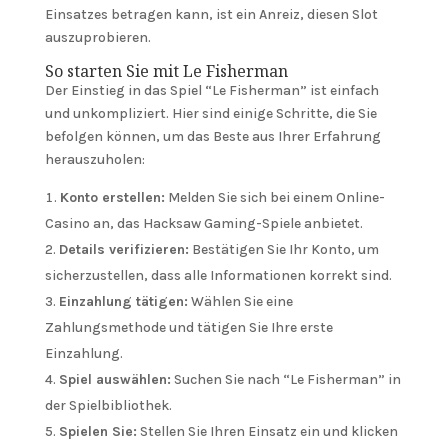
Einsatzes betragen kann, ist ein Anreiz, diesen Slot
auszuprobieren.
So starten Sie mit Le Fisherman
Der Einstieg in das Spiel “Le Fisherman” ist einfach
und unkompliziert. Hier sind einige Schritte, die Sie
befolgen können, um das Beste aus Ihrer Erfahrung
herauszuholen:
Konto erstellen:
Melden Sie sich bei einem Online-
Casino an, das Hacksaw Gaming-Spiele anbietet.
Details verifizieren:
Bestätigen Sie Ihr Konto, um
sicherzustellen, dass alle Informationen korrekt sind.
Einzahlung tätigen:
Wählen Sie eine
Zahlungsmethode und tätigen Sie Ihre erste
Einzahlung.
Spiel auswählen:
Suchen Sie nach “Le Fisherman” in
der Spielbibliothek.
Spielen Sie:
Stellen Sie Ihren Einsatz ein und klicken