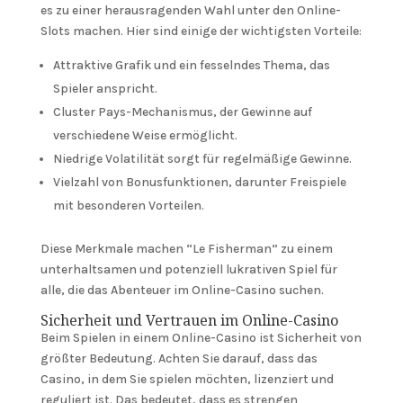
es zu einer herausragenden Wahl unter den Online-
Slots machen. Hier sind einige der wichtigsten Vorteile:
Attraktive Grafik und ein fesselndes Thema, das
Spieler anspricht.
Cluster Pays-Mechanismus, der Gewinne auf
verschiedene Weise ermöglicht.
Niedrige Volatilität sorgt für regelmäßige Gewinne.
Vielzahl von Bonusfunktionen, darunter Freispiele
mit besonderen Vorteilen.
Diese Merkmale machen “Le Fisherman” zu einem
unterhaltsamen und potenziell lukrativen Spiel für
alle, die das Abenteuer im Online-Casino suchen.
Sicherheit und Vertrauen im Online-Casino
Beim Spielen in einem Online-Casino ist Sicherheit von
größter Bedeutung. Achten Sie darauf, dass das
Casino, in dem Sie spielen möchten, lizenziert und
reguliert ist. Das bedeutet, dass es strengen