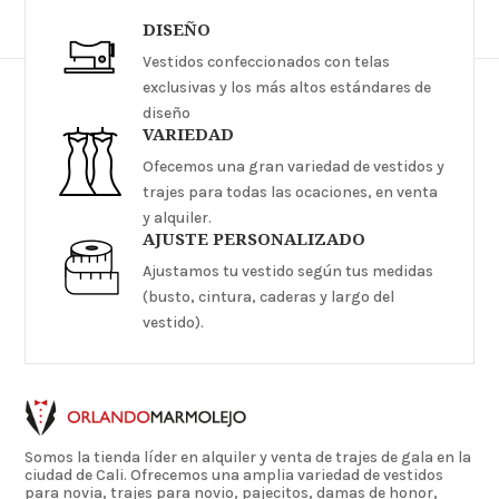
DISEÑO
Vestidos confeccionados con telas
exclusivas y los más altos estándares de
diseño
VARIEDAD
Ofecemos una gran variedad de vestidos y
trajes para todas las ocaciones, en venta
y alquiler.
AJUSTE PERSONALIZADO
Ajustamos tu vestido según tus medidas
(busto, cintura, caderas y largo del
vestido).
Somos la tienda líder en alquiler y venta de trajes de gala en la
ciudad de Cali. Ofrecemos una amplia variedad de vestidos
para novia, trajes para novio, pajecitos, damas de honor,