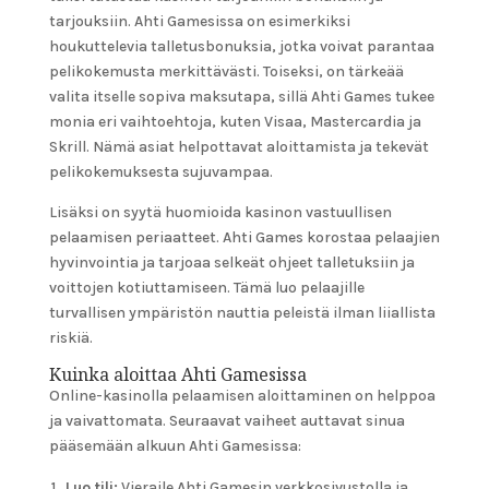
tarjouksiin. Ahti Gamesissa on esimerkiksi
houkuttelevia talletusbonuksia, jotka voivat parantaa
pelikokemusta merkittävästi. Toiseksi, on tärkeää
valita itselle sopiva maksutapa, sillä Ahti Games tukee
monia eri vaihtoehtoja, kuten Visaa, Mastercardia ja
Skrill. Nämä asiat helpottavat aloittamista ja tekevät
pelikokemuksesta sujuvampaa.
Lisäksi on syytä huomioida kasinon vastuullisen
pelaamisen periaatteet. Ahti Games korostaa pelaajien
hyvinvointia ja tarjoaa selkeät ohjeet talletuksiin ja
voittojen kotiuttamiseen. Tämä luo pelaajille
turvallisen ympäristön nauttia peleistä ilman liiallista
riskiä.
Kuinka aloittaa Ahti Gamesissa
Online-kasinolla pelaamisen aloittaminen on helppoa
ja vaivattomata. Seuraavat vaiheet auttavat sinua
pääsemään alkuun Ahti Gamesissa:
Luo tili:
Vieraile Ahti Gamesin verkkosivustolla ja