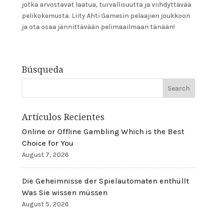
jotka arvostavat laatua, turvallisuutta ja viihdyttävää
pelikokemusta. Liity Ahti Gamesin pelaajien joukkoon
ja ota osaa jännittävään pelimaailmaan tänään!
Búsqueda
Artículos Recientes
Online or Offline Gambling Which is the Best
Choice for You
August 7, 2026
Die Geheimnisse der Spielautomaten enthüllt
Was Sie wissen müssen
August 5, 2026