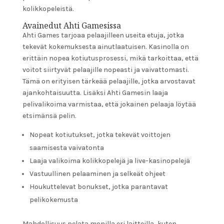
kolikkopeleistä.
Avainedut Ahti Gamesissa
Ahti Games tarjoaa pelaajilleen useita etuja, jotka
tekevät kokemuksesta ainutlaatuisen. Kasinolla on
erittäin nopea kotiutusprosessi, mikä tarkoittaa, että
voitot siirtyvät pelaajille nopeasti ja vaivattomasti.
Tämä on erityisen tärkeää pelaajille, jotka arvostavat
ajankohtaisuutta. Lisäksi Ahti Gamesin laaja
pelivalikoima varmistaa, että jokainen pelaaja löytää
etsimänsä pelin.
Nopeat kotiutukset, jotka tekevät voittojen
saamisesta vaivatonta
Laaja valikoima kolikkopelejä ja live-kasinopelejä
Vastuullinen pelaaminen ja selkeät ohjeet
Houkuttelevat bonukset, jotka parantavat
pelikokemusta
Mahdollisuus pelata monilla eri laitteilla, kuten