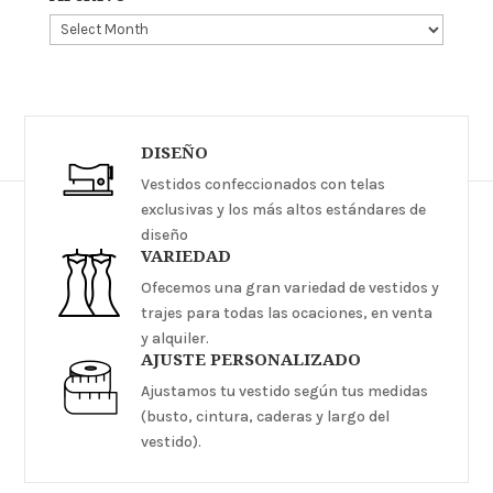
DISEÑO
Vestidos confeccionados con telas
exclusivas y los más altos estándares de
diseño
VARIEDAD
Ofecemos una gran variedad de vestidos y
trajes para todas las ocaciones, en venta
y alquiler.
AJUSTE PERSONALIZADO
Ajustamos tu vestido según tus medidas
(busto, cintura, caderas y largo del
vestido).