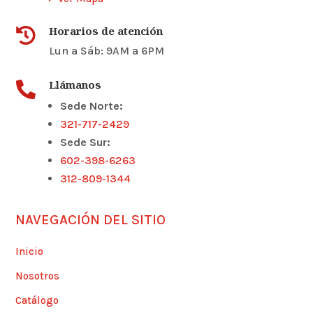
Horarios de atención

Lun a Sáb: 9AM a 6PM
Llámanos

Sede Norte:
321-717-2429
Sede Sur:
602-398-6263
312-809-1344
NAVEGACIÓN DEL SITIO
Inicio
Nosotros
Catálogo