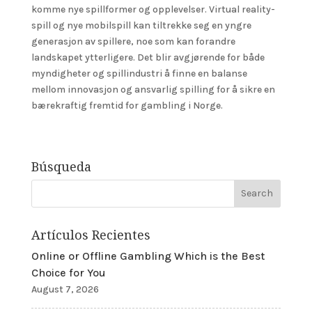
komme nye spillformer og opplevelser. Virtual reality-
spill og nye mobilspill kan tiltrekke seg en yngre
generasjon av spillere, noe som kan forandre
landskapet ytterligere. Det blir avgjørende for både
myndigheter og spillindustri å finne en balanse
mellom innovasjon og ansvarlig spilling for å sikre en
bærekraftig fremtid for gambling i Norge.
Búsqueda
Artículos Recientes
Online or Offline Gambling Which is the Best
Choice for You
August 7, 2026