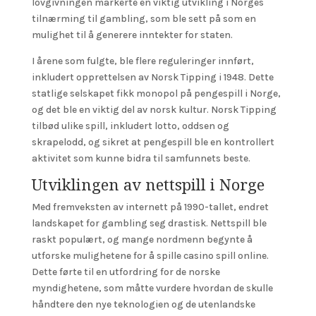
lovgivningen markerte en viktig utvikling i Norges
tilnærming til gambling, som ble sett på som en
mulighet til å generere inntekter for staten.
I årene som fulgte, ble flere reguleringer innført,
inkludert opprettelsen av Norsk Tipping i 1948. Dette
statlige selskapet fikk monopol på pengespill i Norge,
og det ble en viktig del av norsk kultur. Norsk Tipping
tilbød ulike spill, inkludert lotto, oddsen og
skrapelodd, og sikret at pengespill ble en kontrollert
aktivitet som kunne bidra til samfunnets beste.
Utviklingen av nettspill i Norge
Med fremveksten av internett på 1990-tallet, endret
landskapet for gambling seg drastisk. Nettspill ble
raskt populært, og mange nordmenn begynte å
utforske mulighetene for å spille casino spill online.
Dette førte til en utfordring for de norske
myndighetene, som måtte vurdere hvordan de skulle
håndtere den nye teknologien og de utenlandske