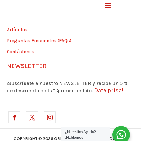
Artículos
Preguntas Frecuentes (FAQs)
Contáctenos
NEWSLETTER
¡Suscríbete a nuestro NEWSLETTER y recibe un 5 %
Date prisa!
de descuento en tuprimer pedido.
¿Necesitas Ayuda?
¡Hablemos!
COPYRIGHT © 2026 ORLANDO MARMOLEJO | TODOS LOS