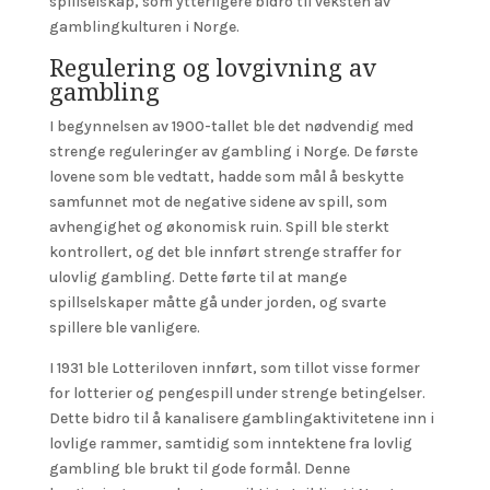
spillselskap, som ytterligere bidro til veksten av
gamblingkulturen i Norge.
Regulering og lovgivning av
gambling
I begynnelsen av 1900-tallet ble det nødvendig med
strenge reguleringer av gambling i Norge. De første
lovene som ble vedtatt, hadde som mål å beskytte
samfunnet mot de negative sidene av spill, som
avhengighet og økonomisk ruin. Spill ble sterkt
kontrollert, og det ble innført strenge straffer for
ulovlig gambling. Dette førte til at mange
spillselskaper måtte gå under jorden, og svarte
spillere ble vanligere.
I 1931 ble Lotteriloven innført, som tillot visse former
for lotterier og pengespill under strenge betingelser.
Dette bidro til å kanalisere gamblingaktivitetene inn i
lovlige rammer, samtidig som inntektene fra lovlig
gambling ble brukt til gode formål. Denne