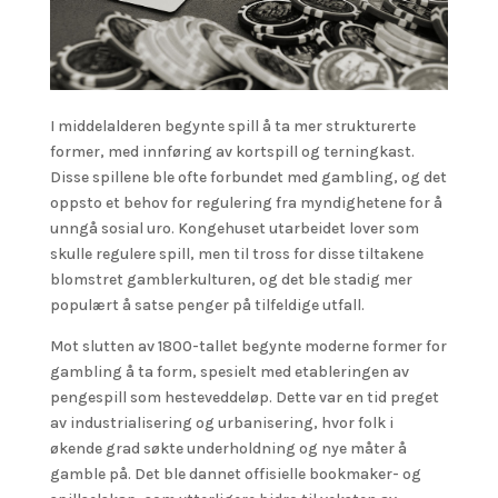
I middelalderen begynte spill å ta mer strukturerte
former, med innføring av kortspill og terningkast.
Disse spillene ble ofte forbundet med gambling, og det
oppsto et behov for regulering fra myndighetene for å
unngå sosial uro. Kongehuset utarbeidet lover som
skulle regulere spill, men til tross for disse tiltakene
blomstret gamblerkulturen, og det ble stadig mer
populært å satse penger på tilfeldige utfall.
Mot slutten av 1800-tallet begynte moderne former for
gambling å ta form, spesielt med etableringen av
pengespill som hesteveddeløp. Dette var en tid preget
av industrialisering og urbanisering, hvor folk i
økende grad søkte underholdning og nye måter å
gamble på. Det ble dannet offisielle bookmaker- og