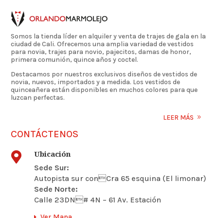
Somos la tienda líder en alquiler y venta de trajes de gala en la
ciudad de Cali. Ofrecemos una amplia variedad de vestidos
para novia, trajes para novio, pajecitos, damas de honor,
primera comunión, quince años y coctel.
Destacamos por nuestros exclusivos diseños de vestidos de
novia, nuevos, importados y a medida. Los vestidos de
quinceañera están disponibles en muchos colores para que
luzcan perfectas.
LEER MÁS
CONTÁCTENOS
Ubicación

Sede Sur:
Autopista sur conCra 65 esquina (El limonar)
Sede Norte:
Calle 23DN# 4N – 61 Av. Estación
Ver Mapa