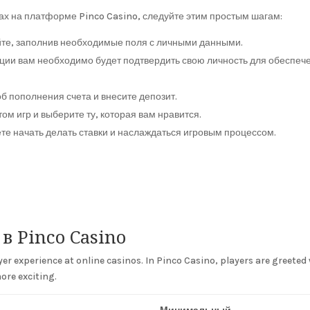
грах на платформе Pinco Casino, следуйте этим простым шагам:
йте, заполнив необходимые поля с личными данными.
ции вам необходимо будет подтвердить свою личность для обеспеч
 пополнения счета и внесите депозит.
м игр и выберите ту, которая вам нравится.
е начать делать ставки и наслаждаться игровым процессом.
в Pinco Casino
yer experience at online casinos. In Pinco Casino, players are greeted
ore exciting.