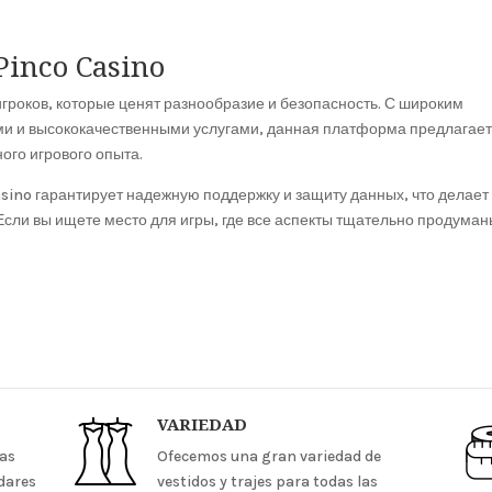
inco Casino
гроков, которые ценят разнообразие и безопасность. С широким
и и высококачественными услугами, данная платформа предлагает
ого игрового опыта.
asino гарантирует надежную поддержку и защиту данных, что делает
сли вы ищете место для игры, где все аспекты тщательно продуман
VARIEDAD
las
Ofecemos una gran variedad de
ndares
vestidos y trajes para todas las