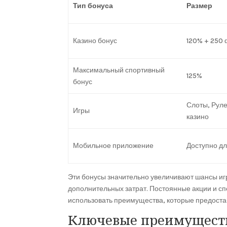
Тип бонуса
Размер
Казино бонус
120% + 250
Максимальный спортивный
125%
бонус
Слоты, Руле
Игры
казино
Мобильное приложение
Доступно дл
Эти бонусы значительно увеличивают шансы игр
дополнительных затрат. Постоянные акции и с
использовать преимущества, которые предоста
Ключевые преимущества