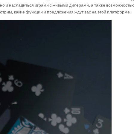
х, но и насладиться играми с живыми дилерами, а также возможность
мотрим, какие функции и предложения ждут вас на этой платформе.