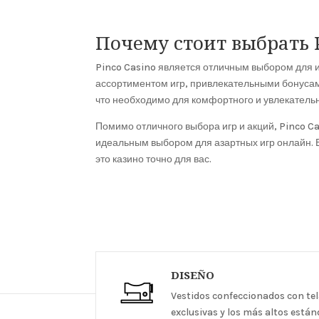
Почему стоит выбрать P
Pinco Casino является отличным выбором для и
ассортиментом игр, привлекательными бонусам
что необходимо для комфортного и увлекательн
Помимо отличного выбора игр и акций, Pinco C
идеальным выбором для азартных игр онлайн. Е
это казино точно для вас.
DISEÑO
Vestidos confeccionados con te
exclusivas y los más altos está