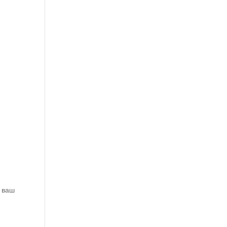
ь ваш