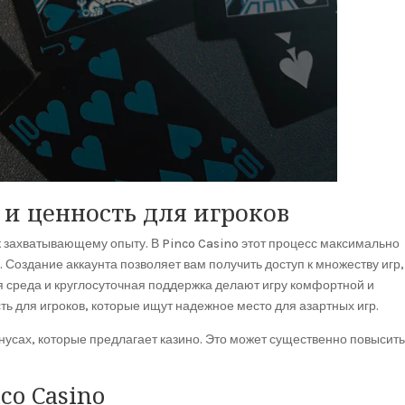
 и ценность для игроков
 к захватывающему опыту. В Pinco Casino этот процесс максимально
. Создание аккаунта позволяет вам получить доступ к множеству игр,
я среда и круглосуточная поддержка делают игру комфортной и
ть для игроков, которые ищут надежное место для азартных игр.
онусах, которые предлагает казино. Это может существенно повысит
co Casino