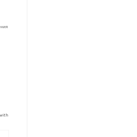
ения
 with