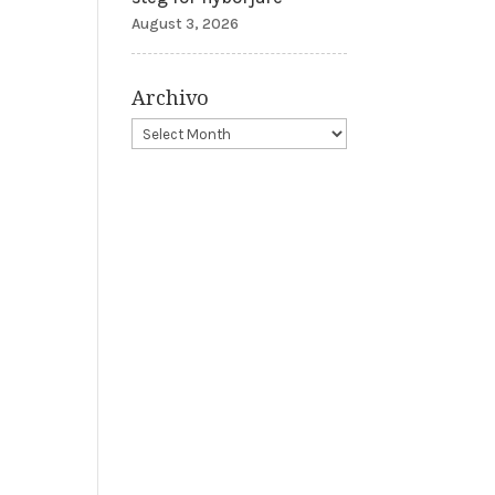
August 3, 2026
Archivo