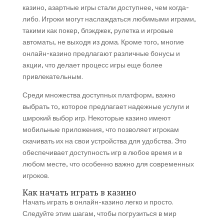
казино, азартные игры стали доступнее, чем когда-
либо. Игроки могут наслаждаться любимыми играми,
такими как покер, блэкджек, рулетка и игровые
автоматы, не выходя из дома. Кроме того, многие
онлайн-казино предлагают различные бонусы и
акции, что делает процесс игры еще более
привлекательным.
Среди множества доступных платформ, важно
выбрать то, которое предлагает надежные услуги и
широкий выбор игр. Некоторые казино имеют
мобильные приложения, что позволяет игрокам
скачивать их на свои устройства для удобства. Это
обеспечивает доступность игр в любое время и в
любом месте, что особенно важно для современных
игроков.
Как начать играть в казино
Начать играть в онлайн-казино легко и просто.
Следуйте этим шагам, чтобы погрузиться в мир