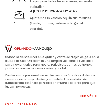
DISEÑO
Vestidos confeccionados con telas
exclusivas y los más altos estándares de
diseño
VARIEDAD
Ofecemos una gran variedad de vestidos y
trajes para todas las ocaciones, en venta
y alquiler.
AJUSTE PERSONALIZADO
Ajustamos tu vestido según tus medidas
(busto, cintura, caderas y largo del
vestido).