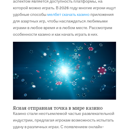
аспектом является доступность платформы, на
которой можно играть. В 2026 году многие игроки ищут
удобные способы
мелбет скачать казино
приложения
для азартных игр, чтобы наслаждаться любимыми
играми в любое время и в любом месте. Рассмотрим
особенности казино и как начать играть в них.
Ясная отправная точка в мире казино
Казино стали неотъемлемой частью развлекательной
индустрии, предлагая игрокам возможность испытать
удачу в различных играх. С появлением онлайн-