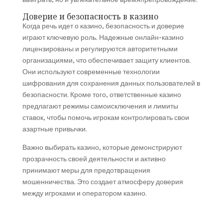
Доверие и безопасность в казино
Когда речь идет о казино, безопасность и доверие
играют ключевую роль. Надежные онлайн-казино
лицензированы и регулируются авторитетными
организациями, что обеспечивает защиту клиентов.
Они используют современные технологии
шифрования для сохранения данных пользователей в
безопасности. Кроме того, ответственные казино
предлагают режимы самоисключения и лимиты
ставок, чтобы помочь игрокам контролировать свои
азартные привычки.
Важно выбирать казино, которые демонстрируют
прозрачность своей деятельности и активно
принимают меры для предотвращения
мошенничества. Это создает атмосферу доверия
между игроками и оператором казино.