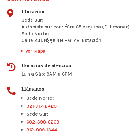
Somos la tienda líder en alquiler y venta de trajes de gala en la
ciudad de Cali. Ofrecemos una amplia variedad de vestidos
para novia, trajes para novio, pajecitos, damas de honor,
primera comunión, quince años y coctel.
Destacamos por nuestros exclusivos diseños de vestidos de
novia, nuevos, importados y a medida. Los vestidos de
quinceañera están disponibles en muchos colores para que
luzcan perfectas.
LEER MÁS
CONTÁCTENOS
Ubicación

Sede Sur:
Autopista sur conCra 65 esquina (El limonar)
Sede Norte:
Calle 23DN# 4N – 61 Av. Estación
Ver Mapa
Horarios de atención
