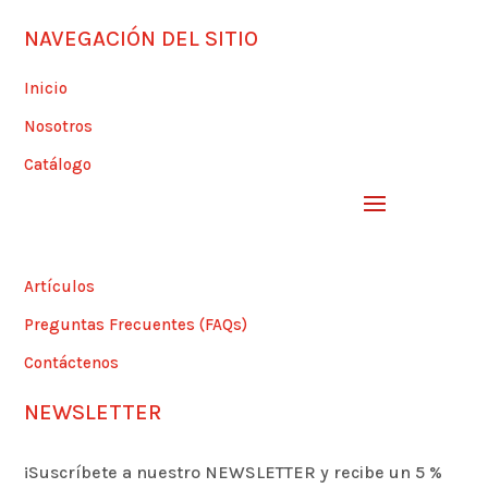
Lun a Sáb: 9AM a 6PM
Llámanos

Sede Norte:
321-717-2429
Sede Sur:
602-398-6263
312-809-1344
NAVEGACIÓN DEL SITIO
Inicio
Nosotros
Catálogo