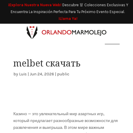
¡Explora Nuestra Nueva Web!
Descubre 👗 Colecciones Exclusivas Y
Encuentra La Inspiración Perfecta Para Tu Próximo Evento Especial.
¡Llama Ya!
melbet скачать
by
Luis
|
Jun 24, 2026
|
public
Казино — это увлекательный мир азартных игр,
который предлагает разнообразные возможности для
развлечения и выигрыша. В этом мире важным