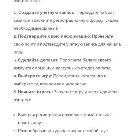
азартных игр:
Создайте учетную запись:
Перейдите на сайт
казино и заполните регистрационную форму, указав
необходимые данные.
Подтвердите свою информацию:
Проверьте
свою почту и подтвердите учетную запись для начала
игры.
Сделайте депозит:
Пополните баланс своего
аккаунта с помощью доступных методов оплаты.
Выберите игру:
Просмотрите каталог игр и
выберите ту, которая вам интересна.
Начните играть:
Запустите игру и наслаждайтесь
азартом!
Быстрая регистрация позволяет моментально
начать игру.
Разнообразие игр удовлетворяет любой вкус.