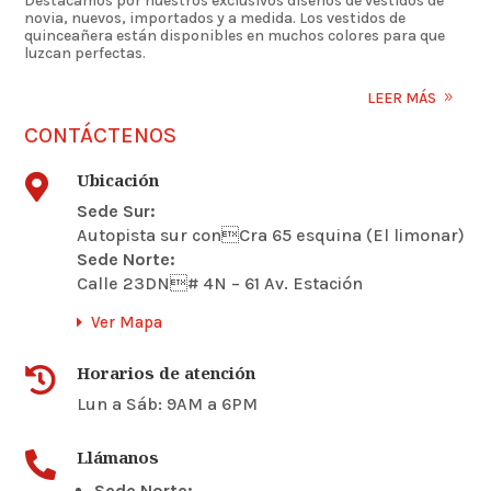
Destacamos por nuestros exclusivos diseños de vestidos de
novia, nuevos, importados y a medida. Los vestidos de
quinceañera están disponibles en muchos colores para que
luzcan perfectas.
LEER MÁS
CONTÁCTENOS
Ubicación

Sede Sur:
Autopista sur conCra 65 esquina (El limonar)
Sede Norte:
Calle 23DN# 4N – 61 Av. Estación
Ver Mapa
Horarios de atención

Lun a Sáb: 9AM a 6PM
Llámanos

Sede Norte: