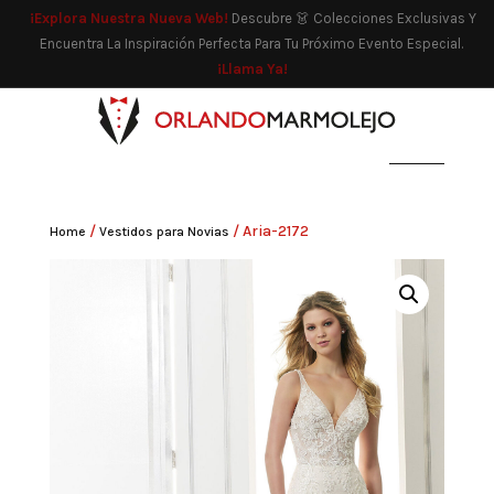
¡Explora Nuestra Nueva Web!
Descubre 👗 Colecciones Exclusivas Y
Encuentra La Inspiración Perfecta Para Tu Próximo Evento Especial.
¡Llama Ya!
/
/ Aria-2172
Home
Vestidos para Novias