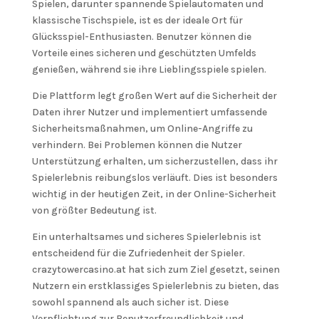
Spielen, darunter spannende Spielautomaten und
klassische Tischspiele, ist es der ideale Ort für
Glücksspiel-Enthusiasten. Benutzer können die
Vorteile eines sicheren und geschützten Umfelds
genießen, während sie ihre Lieblingsspiele spielen.
Die Plattform legt großen Wert auf die Sicherheit der
Daten ihrer Nutzer und implementiert umfassende
Sicherheitsmaßnahmen, um Online-Angriffe zu
verhindern. Bei Problemen können die Nutzer
Unterstützung erhalten, um sicherzustellen, dass ihr
Spielerlebnis reibungslos verläuft. Dies ist besonders
wichtig in der heutigen Zeit, in der Online-Sicherheit
von größter Bedeutung ist.
Ein unterhaltsames und sicheres Spielerlebnis ist
entscheidend für die Zufriedenheit der Spieler.
crazytowercasino.at hat sich zum Ziel gesetzt, seinen
Nutzern ein erstklassiges Spielerlebnis zu bieten, das
sowohl spannend als auch sicher ist. Diese
Verpflichtung zur Benutzerfreundlichkeit und