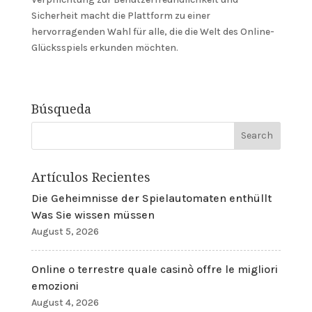
Sicherheit macht die Plattform zu einer
hervorragenden Wahl für alle, die die Welt des Online-
Glücksspiels erkunden möchten.
Búsqueda
Artículos Recientes
Die Geheimnisse der Spielautomaten enthüllt
Was Sie wissen müssen
August 5, 2026
Online o terrestre quale casinò offre le migliori
emozioni
August 4, 2026