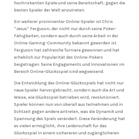
hochriskanten Spiele und seine Bereitschaft, gegen die
besten Spieler der Welt anzutreten.
Ein weiterer prominenter Online-Spieler ist Chris
“Jesus” Ferguson, der nicht nur durch seine Poker-
Fähigkeiten, sondern auch durch seine Arbeit in der
Online-Gaming-Community bekannt geworden ist.
Ferguson hat zahlreiche Turniere gewonnen und hat
erheblich zur Popularität des Online-Pokers
beigetragen. Seine Engagements und Innovationen im
Bereich Online-Glücksspiel sind wegweisend.
Die Entwicklung des Online-Glücksspiels hat nicht nur
neue Spieler hervorgebracht, sondern auch die Art und
Weise, wie Glücksspiel betrieben wird, revolutioniert.
Spieler können nun von überall aus teilnehmen und in
Echtzeit gegen andere antreten, was die Dynamik und
Spannung des Spiels verändert. Diese Veränderung hat
es vielen ermöglicht, ihre Leidenschaft für das
Glücksspiel in einem sichereren und zugänglicheren