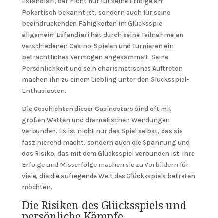
Esfandiari, der nicht nur für seine Erfolge am
Pokertisch bekannt ist, sondern auch für seine
beeindruckenden Fähigkeiten im Glücksspiel
allgemein. Esfandiari hat durch seine Teilnahme an
verschiedenen Casino-Spielen und Turnieren ein
beträchtliches Vermögen angesammelt. Seine
Persönlichkeit und sein charismatisches Auftreten
machen ihn zu einem Liebling unter den Glücksspiel-
Enthusiasten.
Die Geschichten dieser Casinostars sind oft mit
großen Wetten und dramatischen Wendungen
verbunden. Es ist nicht nur das Spiel selbst, das sie
faszinierend macht, sondern auch die Spannung und
das Risiko, das mit dem Glücksspiel verbunden ist. Ihre
Erfolge und Misserfolge machen sie zu Vorbildern für
viele, die die aufregende Welt des Glücksspiels betreten
möchten.
Die Risiken des Glücksspiels und
persönliche Kämpfe