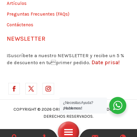
Artículos
Preguntas Frecuentes (FAQs)
Contáctenos
NEWSLETTER
¡Suscríbete a nuestro NEWSLETTER y recibe un 5 %
Date prisa!
de descuento en tuprimer pedido.
¿Necesitas Ayuda?
¡Hablemos!
COPYRIGHT © 2026 ORLANDO MARMOLEJO | TODOS LOS
DERECHOS RESERVADOS.