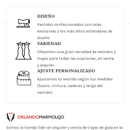
DISEÑO
Vestidos confeccionados con telas
exclusivas y los más altos estándares de
diseño
VARIEDAD
Ofecemos una gran variedad de vestidos y
trajes para todas las ocaciones, en venta
y alquiler.
AJUSTE PERSONALIZADO
Ajustamos tu vestido según tus medidas
(busto, cintura, caderas y largo del
vestido).
Somos la tienda líder en alquiler y venta de trajes de gala en la