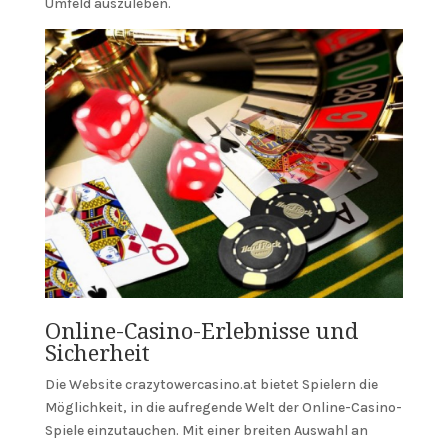
Umfeld auszuleben.
Online-Casino-Erlebnisse und
Sicherheit
Die Website crazytowercasino.at bietet Spielern die
Möglichkeit, in die aufregende Welt der Online-Casino-
Spiele einzutauchen. Mit einer breiten Auswahl an