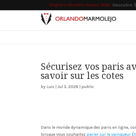
¡Explora Nuestra Nueva Web!
Descubre 👗
Sécurisez vos paris a
savoir sur les cotes
by
Luis
|
Jul 3, 2026
|
public
Dans le monde dynamique des paris en ligne, com
lorsque vous souhaitez
parier sur le vainqueur É