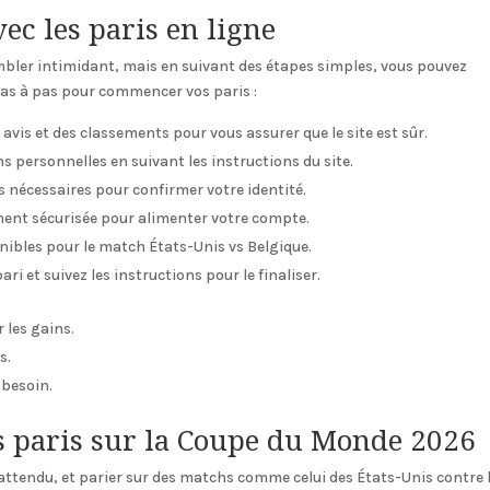
c les paris en ligne
mbler intimidant, mais en suivant des étapes simples, vous pouvez
 pas à pas pour commencer vos paris :
avis et des classements pour vous assurer que le site est sûr.
 personnelles en suivant les instructions du site.
 nécessaires pour confirmer votre identité.
ent sécurisée pour alimenter votre compte.
ibles pour le match États-Unis vs Belgique.
ri et suivez les instructions pour le finaliser.
 les gains.
s.
 besoin.
es paris sur la Coupe du Monde 2026
ttendu, et parier sur des matchs comme celui des États-Unis contre 