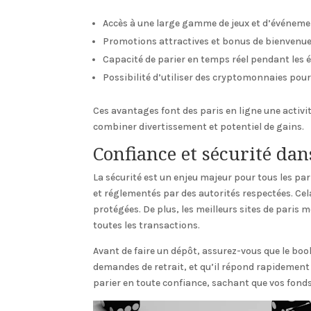
Accès à une large gamme de jeux et d’événemen
Promotions attractives et bonus de bienvenue
Capacité de parier en temps réel pendant les
Possibilité d’utiliser des cryptomonnaies pour 
Ces avantages font des paris en ligne une activi
combiner divertissement et potentiel de gains.
Confiance et sécurité dans
La sécurité est un enjeu majeur pour tous les pari
et réglementés par des autorités respectées. Cel
protégées. De plus, les meilleurs sites de paris
toutes les transactions.
Avant de faire un dépôt, assurez-vous que le b
demandes de retrait, et qu’il répond rapidement
parier en toute confiance, sachant que vos fonds