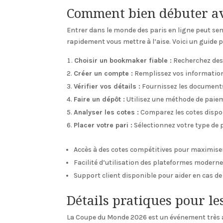
Comment bien débuter ave
Entrer dans le monde des paris en ligne peut se
rapidement vous mettre à l’aise. Voici un guide
Choisir un bookmaker fiable :
Recherchez des 
Créer un compte :
Remplissez vos informations
Vérifier vos détails :
Fournissez les documents
Faire un dépôt :
Utilisez une méthode de paiem
Analyser les cotes :
Comparez les cotes dispon
Placer votre pari :
Sélectionnez votre type de pa
Accès à des cotes compétitives pour maximiser
Facilité d’utilisation des plateformes moderne
Support client disponible pour aider en cas de
Détails pratiques pour l
La Coupe du Monde 2026 est un événement très a