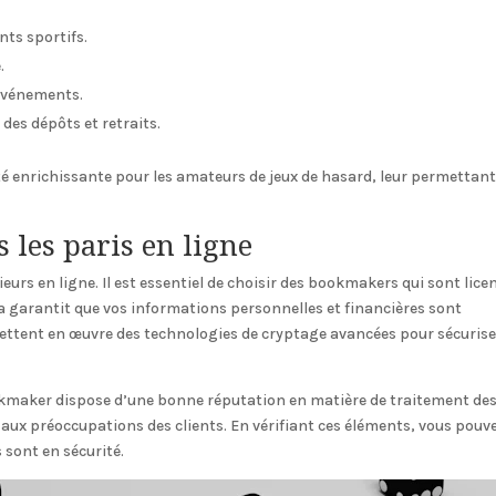
ts sportifs.
.
 événements.
des dépôts et retraits.
té enrichissante pour les amateurs de jeux de hasard, leur permettant
 les paris en ligne
eurs en ligne. Il est essentiel de choisir des bookmakers qui sont lice
a garantit que vos informations personnelles et financières sont
 mettent en œuvre des technologies de cryptage avancées pour sécurise
ookmaker dispose d’une bonne réputation en matière de traitement de
 aux préoccupations des clients. En vérifiant ces éléments, vous pouv
 sont en sécurité.