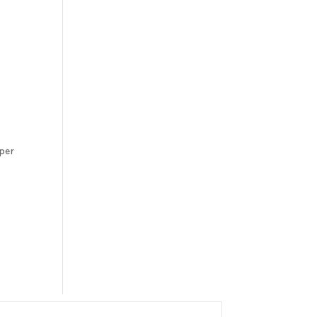
 per
,