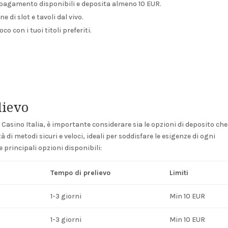
 pagamento disponibili e deposita almeno 10 EUR.
 di slot e tavoli dal vivo.
o con i tuoi titoli preferiti.
lievo
asino Italia, è importante considerare sia le opzioni di deposito che
à di metodi sicuri e veloci, ideali per soddisfare le esigenze di ogni
 principali opzioni disponibili:
Tempo di prelievo
Limiti
1-3 giorni
Min 10 EUR
1-3 giorni
Min 10 EUR