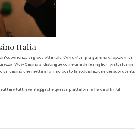
ino Italia
r un’esperienza di gioco ottimale. Con un’ampia gamma di opzioni di
curezza, Wow Casino si distingue come una delle migliori piattaforme
do un casinò che metta al primo posto la soddisfazione dei suoi utenti
fruttare tutti i vantaggi che questa piattaforma ha da offrirti!