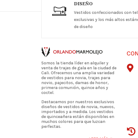
DISEÑO
Vestidos confeccionados con te
exclusivas y los más altos está
de diseño
CO
Somos la tienda líder en alquiler y

venta de trajes de gala en la ciudad de
Cali. Ofrecemos una amplia variedad
de vestidos para novia, trajes para
novio, pajecitos, damas de honor,
primera comunión, quince años y
coctel.
Destacamos por nuestros exclusivos
diseños de vestidos de novia, nuevos,
importados y a medida. Los vestidos
de quinceañera están disponibles en
muchos colores para que luzcan
perfectas.
