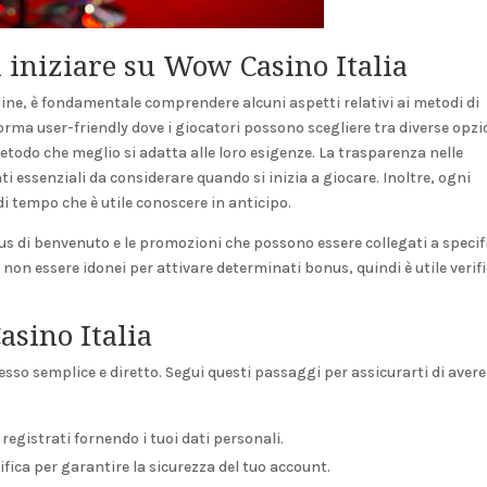
 iniziare su Wow Casino Italia
ne, è fondamentale comprendere alcuni aspetti relativi ai metodi di
rma user-friendly dove i giocatori possono scegliere tra diverse opzi
etodo che meglio si adatta alle loro esigenze. La trasparenza nelle
ti essenziali da considerare quando si inizia a giocare. Inoltre, ogni
di tempo che è utile conoscere in anticipo.
s di benvenuto e le promozioni che possono essere collegati a specif
n essere idonei per attivare determinati bonus, quindi è utile verif
sino Italia
esso semplice e diretto. Segui questi passaggi per assicurarti di avere
 registrati fornendo i tuoi dati personali.
fica per garantire la sicurezza del tuo account.