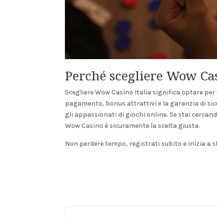
Perché scegliere Wow Cas
Scegliere Wow Casino Italia significa optare pe
pagamento, bonus attrattivi e la garanzia di si
gli appassionati di giochi online. Se stai cercan
Wow Casino è sicuramente la scelta giusta.
Non perdere tempo, registrati subito e inizia a s