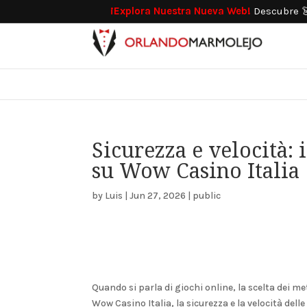
¡Explora Nuestra Nueva Web!
Descubre 👗
Sicurezza e velocità:
su Wow Casino Italia
by
Luis
|
Jun 27, 2026
|
public
Quando si parla di giochi online, la scelta dei 
Wow Casino Italia, la sicurezza e la velocità del