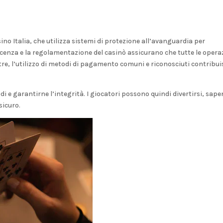
no Italia, che utilizza sistemi di protezione all’avanguardia per
 licenza e la regolamentazione del casinò assicurano che tutte le opera
re, l’utilizzo di metodi di pagamento comuni e riconosciuti contribui
i e garantirne l’integrità. I giocatori possono quindi divertirsi, sap
sicuro.