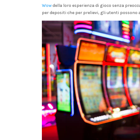
Wow
della loro esperienza di gioco senza preoc
per depositi che per prelievi, gli utenti possono 