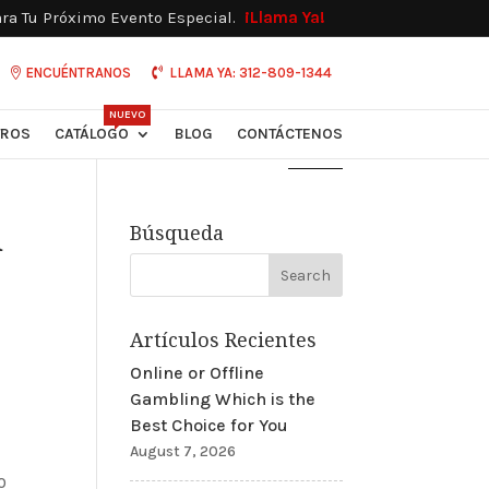
ara Tu Próximo Evento Especial.
¡Llama Ya!
ENCUÉNTRANOS
LLAMA YA: 312-809-1344
NUEVO
ROS
CATÁLOGO
BLOG
CONTÁCTENOS
h
Búsqueda
Artículos Recientes
Online or Offline
Gambling Which is the
Best Choice for You
August 7, 2026
0