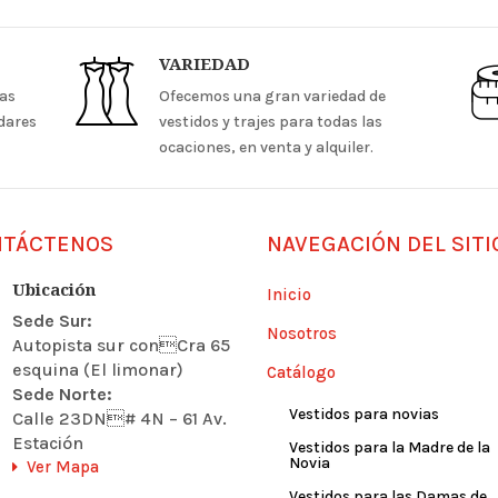
VARIEDAD
las
Ofecemos una gran variedad de
ndares
vestidos y trajes para todas las
ocaciones, en venta y alquiler.
NTÁCTENOS
NAVEGACIÓN DEL SITI
Ubicación
Inicio
Sede Sur:
Nosotros
Autopista sur conCra 65
esquina (El limonar)
Catálogo
Sede Norte:
Vestidos para novias
Calle 23DN# 4N – 61 Av.
Estación
Vestidos para la Madre de la
Novia
Ver Mapa
Vestidos para las Damas de