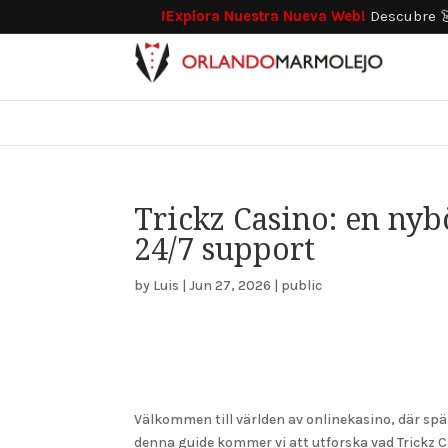
¡Explora Nuestra Nueva Web!
Descubre 👗
Trickz Casino: en nyb
24/7 support
by
Luis
|
Jun 27, 2026
|
public
Välkommen till världen av onlinekasino, där spä
denna guide kommer vi att utforska vad Trickz 