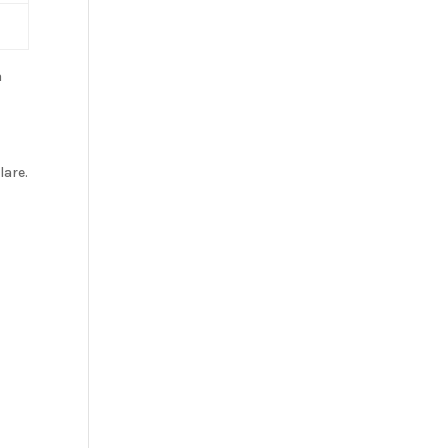
a
lare.