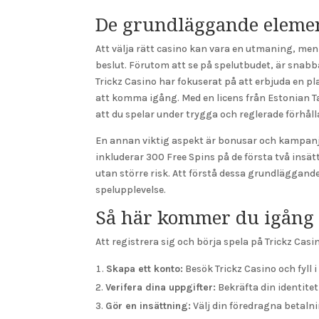
De grundläggande elemen
Att välja rätt casino kan vara en utmaning, men d
beslut. Förutom att se på spelutbudet, är snabb
Trickz Casino har fokuserat på att erbjuda en pl
att komma igång. Med en licens från Estonian 
att du spelar under trygga och reglerade förhål
En annan viktig aspekt är bonusar och kampanj
inkluderar 300 Free Spins på de första två insätt
utan större risk. Att förstå dessa grundläggand
spelupplevelse.
Så här kommer du igång
Att registrera sig och börja spela på Trickz Casin
Skapa ett konto:
Besök Trickz Casino och fyll 
Verifera dina uppgifter:
Bekräfta din identit
Gör en insättning:
Välj din föredragna betalni