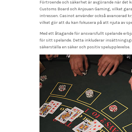
Förtroende och säkerhet är avgörande när det ko
Customs Board och Anjouan Gaming, vilket garant
intressen. Casinot använder också avancerad kr
vilket gör att du kan fokusera på att njuta av sp
Med ett åtagande för ansvarsfullt spelande erbju
för sitt spelande. Detta inkluderar insättningsg
säkerställa en säker och positiv spelupplevelse.