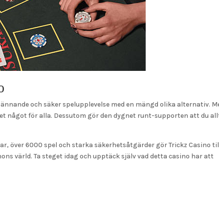
o
n spännande och säker spelupplevelse med en mängd olika alternativ. M
det något för alla. Dessutom gör den dygnet runt-supporten att du all
 över 6000 spel och starka säkerhetsåtgärder gör Trickz Casino till
nons värld. Ta steget idag och upptäck själv vad detta casino har att