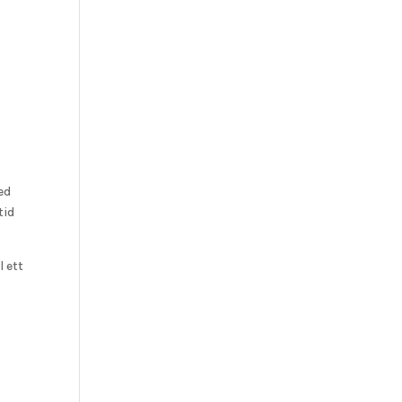
ed
tid
 ett