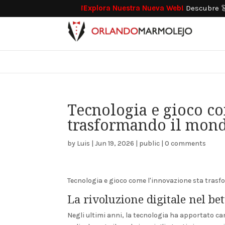
¡Explora Nuestra Nueva Web!
Descubre 👗
Tecnologia e gioco co
trasformando il mond
by
Luis
|
Jun 19, 2026
|
public
|
0 comments
Tecnologia e gioco come l'innovazione sta tras
La rivoluzione digitale nel be
Negli ultimi anni, la tecnologia ha apportato c