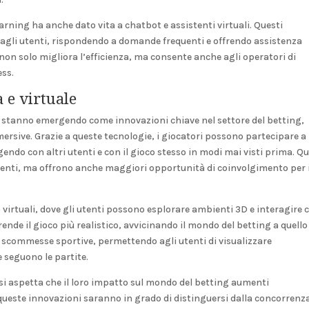
arning ha anche dato vita a chatbot e assistenti virtuali. Questi
gli utenti, rispondendo a domande frequenti e offrendo assistenza
on solo migliora l’efficienza, ma consente anche agli operatori di
ess.
a e virtuale
R) stanno emergendo come innovazioni chiave nel settore del betting,
sive. Grazie a queste tecnologie, i giocatori possono partecipare a
gendo con altri utenti e con il gioco stesso in modi mai visti prima. Q
tenti, ma offrono anche maggiori opportunità di coinvolgimento per 
virtuali, dove gli utenti possono esplorare ambienti 3D e interagire 
ende il gioco più realistico, avvicinando il mondo del betting a quello
 le scommesse sportive, permettendo agli utenti di visualizzare
 seguono le partite.
i si aspetta che il loro impatto sul mondo del betting aumenti
ueste innovazioni saranno in grado di distinguersi dalla concorrenz