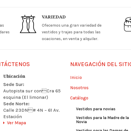
VARIEDAD
las
Ofecemos una gran variedad de
ndares
vestidos y trajes para todas las
ocaciones, en venta y alquiler.
NTÁCTENOS
NAVEGACIÓN DEL SITI
Ubicación
Inicio
Sede Sur:
Nosotros
Autopista sur conCra 65
esquina (El limonar)
Catálogo
Sede Norte:
Vestidos para novias
Calle 23DN# 4N – 61 Av.
Estación
Vestidos para la Madre de la
Novia
Ver Mapa
Vestidos para las Damas de