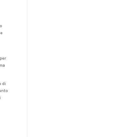
do
le
 per
 ma
o di
unto
i