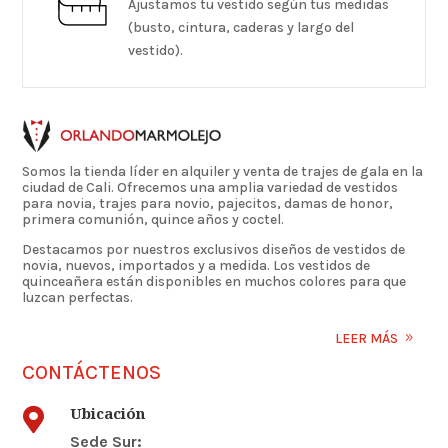
Ajustamos tu vestido según tus medidas
(busto, cintura, caderas y largo del
vestido).
Somos la tienda líder en alquiler y venta de trajes de gala en la
ciudad de Cali. Ofrecemos una amplia variedad de vestidos
para novia, trajes para novio, pajecitos, damas de honor,
primera comunión, quince años y coctel.
Destacamos por nuestros exclusivos diseños de vestidos de
novia, nuevos, importados y a medida. Los vestidos de
quinceañera están disponibles en muchos colores para que
luzcan perfectas.
LEER MÁS
CONTÁCTENOS
Ubicación

Sede Sur: