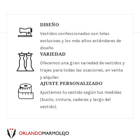
DISEÑO
Vestidos confeccionados con telas
exclusivas y los más altos estándares de
diseño
VARIEDAD
Ofecemos una gran variedad de vestidos y
trajes para todas las ocaciones, en venta
y alquiler.
AJUSTE PERSONALIZADO
Ajustamos tu vestido según tus medidas
(busto, cintura, caderas y largo del
vestido).