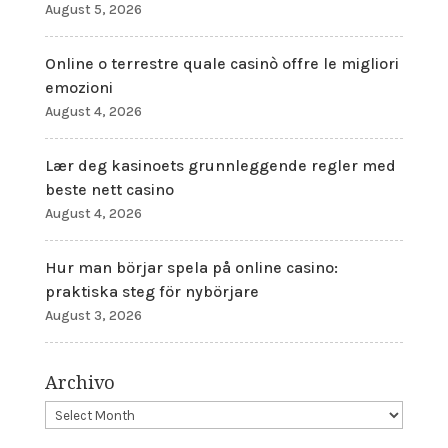
August 5, 2026
Online o terrestre quale casinò offre le migliori
emozioni
August 4, 2026
Lær deg kasinoets grunnleggende regler med
beste nett casino
August 4, 2026
Hur man börjar spela på online casino:
praktiska steg för nybörjare
August 3, 2026
Archivo