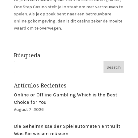
One Step Casino stelt je in staat om met vertrouwen te
spelen. Als je op zoek bent naar een betrouwbare
online gokomgeving, dan is dit casino zeker de moeite
waard om te overwegen.
Búsqueda
Artículos Recientes
Online or Offline Gambling Which is the Best
Choice for You
August 7, 2026
Die Geheimnisse der Spielautomaten enthüllt
Was Sie wissen müssen