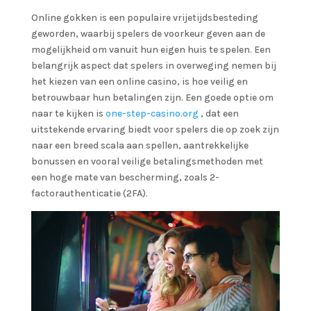
Online gokken is een populaire vrijetijdsbesteding
geworden, waarbij spelers de voorkeur geven aan de
mogelijkheid om vanuit hun eigen huis te spelen. Een
belangrijk aspect dat spelers in overweging nemen bij
het kiezen van een online casino, is hoe veilig en
betrouwbaar hun betalingen zijn. Een goede optie om
naar te kijken is
one-step-casino.org
, dat een
uitstekende ervaring biedt voor spelers die op zoek zijn
naar een breed scala aan spellen, aantrekkelijke
bonussen en vooral veilige betalingsmethoden met
een hoge mate van bescherming, zoals 2-
factorauthenticatie (2FA).