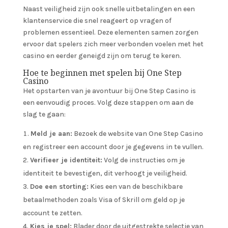
Naast veiligheid zijn ook snelle uitbetalingen en een
klantenservice die snel reageert op vragen of
problemen essentieel. Deze elementen samen zorgen
ervoor dat spelers zich meer verbonden voelen met het
casino en eerder geneigd zijn om terug te keren.
Hoe te beginnen met spelen bij One Step
Casino
Het opstarten van je avontuur bij One Step Casino is
een eenvoudig proces. Volg deze stappen om aan de
slag te gaan:
Meld je aan:
Bezoek de website van One Step Casino
en registreer een account door je gegevens in te vullen.
Verifieer je identiteit:
Volg de instructies om je
identiteit te bevestigen, dit verhoogt je veiligheid.
Doe een storting:
Kies een van de beschikbare
betaalmethoden zoals Visa of Skrill om geld op je
account te zetten.
Kies je spel:
Blader door de uitgestrekte selectie van