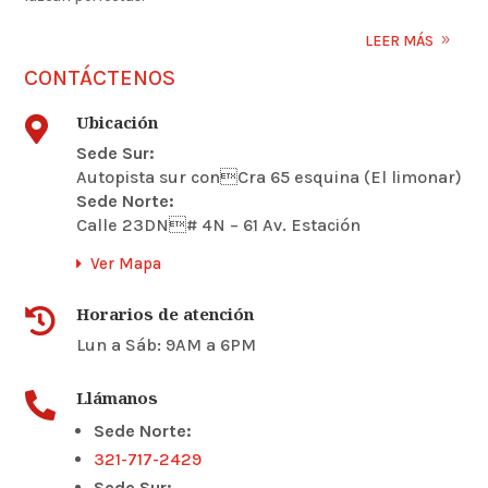
LEER MÁS
CONTÁCTENOS
Ubicación

Sede Sur:
Autopista sur conCra 65 esquina (El limonar)
Sede Norte:
Calle 23DN# 4N – 61 Av. Estación
Ver Mapa
Horarios de atención

Lun a Sáb: 9AM a 6PM
Llámanos

Sede Norte:
321-717-2429
Sede Sur: