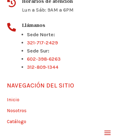
Horarios de atención

Lun a Sáb: 9AM a 6PM
Llámanos

Sede Norte:
321-717-2429
Sede Sur:
602-398-6263
312-809-1344
NAVEGACIÓN DEL SITIO
Inicio
Nosotros
Catálogo