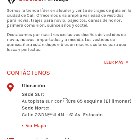
Somos la tienda líder en alquiler y venta de trajes de gala en la
ciudad de Cali. Ofrecemos una amplia variedad de vestidos
para novia, trajes para novio, pajecitos, damas de honor,
primera comunión, quince años y coctel.
Destacamos por nuestros exclusivos diseños de vestidos de
novia, nuevos, importados y a medida. Los vestidos de
quinceañera están disponibles en muchos colores para que
luzcan perfectas.
LEER MÁS
CONTÁCTENOS
Ubicación

Sede Sur:
Autopista sur conCra 65 esquina (El limonar)
Sede Norte:
Calle 23DN# 4N – 61 Av. Estación
Ver Mapa