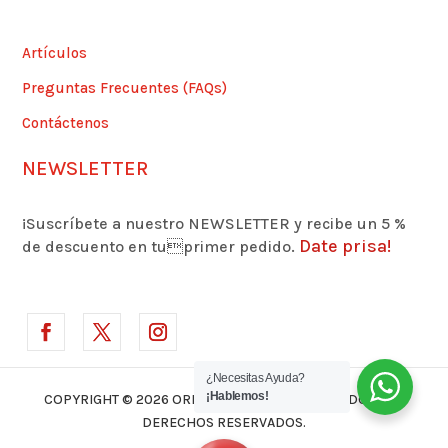
Artículos
Preguntas Frecuentes (FAQs)
Contáctenos
NEWSLETTER
¡Suscríbete a nuestro NEWSLETTER y recibe un 5 %
Date prisa!
de descuento en tuprimer pedido.
¿Necesitas Ayuda?
¡Hablemos!
COPYRIGHT © 2026 ORLANDO MARMOLEJO | TODOS LOS
DERECHOS RESERVADOS.