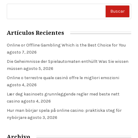
Artículos Recientes
Online or Offline Gambling Which is the Best Choice for You
agosto 7, 2026
Die Geheimnisse der Spielautomaten enthüllt Was Sie wissen
müssen
agosto 5, 2026
Online o terrestre quale casinò offre le migliori emozioni
agosto 4, 2026
Lær deg kasinoets grunnleggende regler med beste nett
casino
agosto 4, 2026
Hur man börjar spela på online casino: praktiska steg för
nybörjare
agosto 3, 2026
Archivo