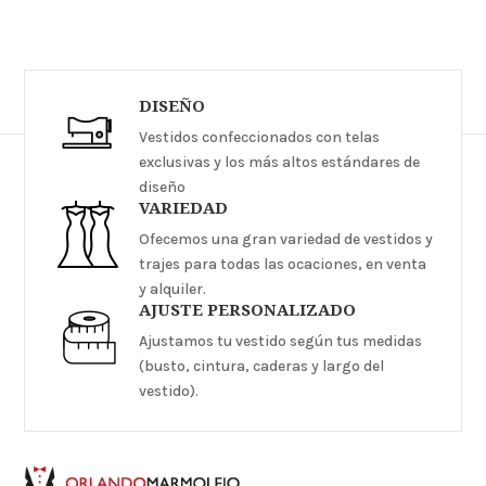
DISEÑO
Vestidos confeccionados con telas
exclusivas y los más altos estándares de
diseño
VARIEDAD
Ofecemos una gran variedad de vestidos y
trajes para todas las ocaciones, en venta
y alquiler.
AJUSTE PERSONALIZADO
Ajustamos tu vestido según tus medidas
(busto, cintura, caderas y largo del
vestido).