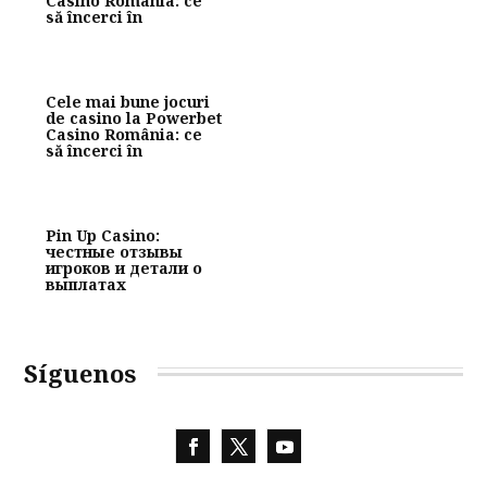
Casino România: ce
să încerci în
Cele mai bune jocuri
de casino la Powerbet
Casino România: ce
să încerci în
Pin Up Casino:
честные отзывы
игроков и детали о
выплатах
Síguenos