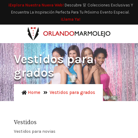
¡Explora Nuestra Nueva Web!
Descubre 👗 Colecciones Exclusivas Y
Encuentra La Inspiración Perfecta Para Tu Próximo Evento Especial.
¡Llama Ya!
Vestidos para
grados
Home
Vestidos para grados
Vestidos
Vestidos para novias