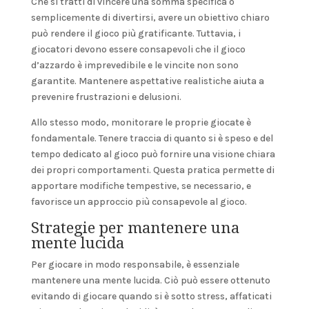
Che si tratti di vincere una somma specifica o
semplicemente di divertirsi, avere un obiettivo chiaro
può rendere il gioco più gratificante. Tuttavia, i
giocatori devono essere consapevoli che il gioco
d’azzardo è imprevedibile e le vincite non sono
garantite. Mantenere aspettative realistiche aiuta a
prevenire frustrazioni e delusioni.
Allo stesso modo, monitorare le proprie giocate è
fondamentale. Tenere traccia di quanto si è speso e del
tempo dedicato al gioco può fornire una visione chiara
dei propri comportamenti. Questa pratica permette di
apportare modifiche tempestive, se necessario, e
favorisce un approccio più consapevole al gioco.
Strategie per mantenere una
mente lucida
Per giocare in modo responsabile, è essenziale
mantenere una mente lucida. Ciò può essere ottenuto
evitando di giocare quando si è sotto stress, affaticati