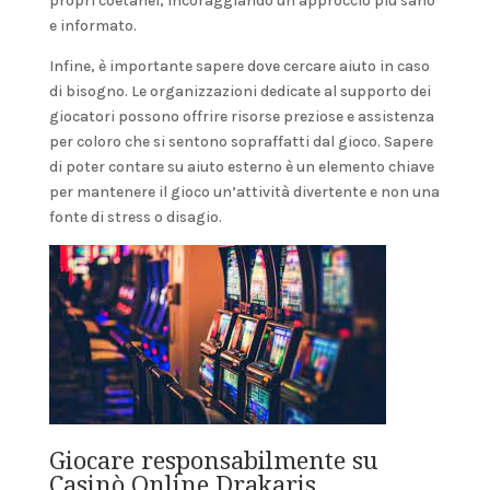
propri coetanei, incoraggiando un approccio più sano
e informato.
Infine, è importante sapere dove cercare aiuto in caso
di bisogno. Le organizzazioni dedicate al supporto dei
giocatori possono offrire risorse preziose e assistenza
per coloro che si sentono sopraffatti dal gioco. Sapere
di poter contare su aiuto esterno è un elemento chiave
per mantenere il gioco un’attività divertente e non una
fonte di stress o disagio.
Giocare responsabilmente su
Casinò Online Drakaris