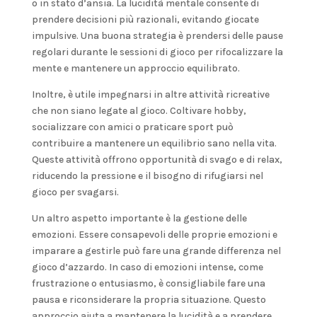
o in stato d’ansia. La lucidità mentale consente di
prendere decisioni più razionali, evitando giocate
impulsive. Una buona strategia è prendersi delle pause
regolari durante le sessioni di gioco per rifocalizzare la
mente e mantenere un approccio equilibrato.
Inoltre, è utile impegnarsi in altre attività ricreative
che non siano legate al gioco. Coltivare hobby,
socializzare con amici o praticare sport può
contribuire a mantenere un equilibrio sano nella vita.
Queste attività offrono opportunità di svago e di relax,
riducendo la pressione e il bisogno di rifugiarsi nel
gioco per svagarsi.
Un altro aspetto importante è la gestione delle
emozioni. Essere consapevoli delle proprie emozioni e
imparare a gestirle può fare una grande differenza nel
gioco d’azzardo. In caso di emozioni intense, come
frustrazione o entusiasmo, è consigliabile fare una
pausa e riconsiderare la propria situazione. Questo
approccio aiuta a mantenere la lucidità e a prendere