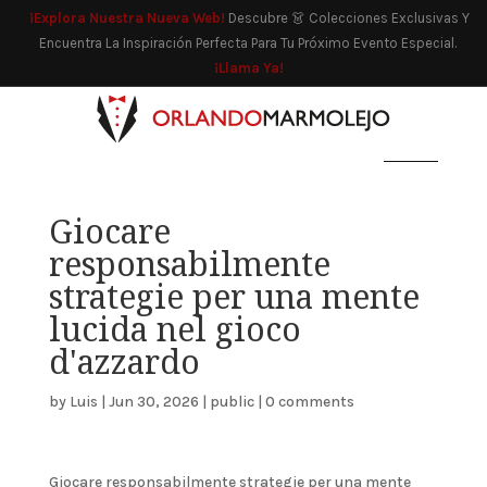
¡Explora Nuestra Nueva Web!
Descubre 👗 Colecciones Exclusivas Y
Encuentra La Inspiración Perfecta Para Tu Próximo Evento Especial.
¡Llama Ya!
Giocare
responsabilmente
strategie per una mente
lucida nel gioco
d'azzardo
by
Luis
|
Jun 30, 2026
|
public
|
0 comments
Giocare responsabilmente strategie per una mente