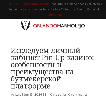
¡Explora Nuestra Nueva Web!
Descubre 👗 Colecciones Exclusivas Y
Encuentra La Inspiración Perfecta Para Tu Próximo Evento Especial.
¡Llama Ya!
Исследуем личный
кабинет Pin Up казино:
особенности и
преимущества на
букмекерской
платформе
by
Luis
|
Jun 15, 2026
|
Sin Categoría
|
0 comments