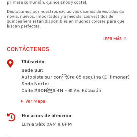
primera comunión, quince años y coctel.
Destacamos por nuestros exclusivos diseños de vestidos de
novia, nuevos, importados y a medida. Los vestidos de
quinceañera están disponibles en muchos colores para que
luzcan perfectas.
LEER MÁS
CONTÁCTENOS
Ubicación

Sede Sur:
Autopista sur conCra 65 esquina (El limonar)
Sede Norte:
Calle 23DN# 4N – 61 Av. Estación
Ver Mapa
Horarios de atención

Lun a Sáb: 9AM a 6PM