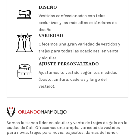
DISEÑO
Vestidos confeccionados con telas
exclusivas y los más altos estándares de
diseño
VARIEDAD
Ofecemos una gran variedad de vestidos y
trajes para todas las ocaciones, en venta
y alquiler.
AJUSTE PERSONALIZADO
Ajustamos tu vestido según tus medidas
(busto, cintura, caderas y largo del
vestido).
Somos la tienda líder en alquiler y venta de trajes de gala en la
ciudad de Cali. Ofrecemos una amplia variedad de vestidos
para novia, trajes para novio, pajecitos, damas de honor,