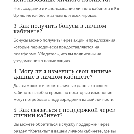
Нет, создание и использование личного кабинета в Pin
Up является бесплатным для всех игроков.
3. Как получить бонусы в личном
кабинете?
Бонусы можно получить через акции и предложения,
которые периодически предоставляются на
платформе. Убедитесь, что вы подписаны на
уведомления о новых акциях.
4. Могу ли я изменить свои личные
данные в личном кабинете?
Да, вы можете изменять личные данные в своем
кабинете в любое время, но некоторые изменения
могут потребовать подтверждения вашей личности.
5. Как связаться с поддержкой через
личный кабинет?
Вы можете обратиться в службу поддержки через
раздел “Контакты” в вашем личном кабинете, где вы