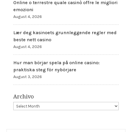
Online o terrestre quale casinò offre le migliori
emozioni
August 4, 2026
Lær deg kasinoets grunnleggende regler med
beste nett casino
August 4, 2026
Hur man börjar spela på online casino:
praktiska steg för nybörjare
August 3, 2026
Archivo