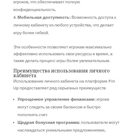
игроков, что обеспечивает полную
конфиденциальность.
Мобильная доступность:
Возможность доступа к
личному кабинету из любого устройства, что делает
игру более гибкой.
Эти особенности позволяют игрокам максимально
эффективно использовать свои ресурсы и время, а
также делать процесс игры более увлекательным.
Преимущества использования личного
кабинета
Использование личного кабинета на платформе Pin
Up предоставляет ряд серьезных преимуществ:
Упрощенное управление финансами:
игроки
могут следить за своим балансом и быстро
пополнять счет.
Щедрая бонусная программа:
пользователи могут
наслаждаться уникальными предложениями,