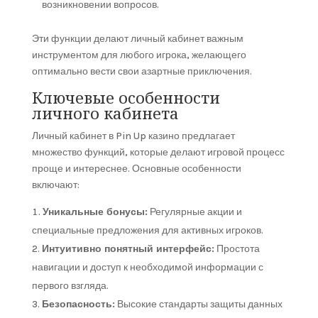
возникновении вопросов.
Эти функции делают личный кабинет важным
инструментом для любого игрока, желающего
оптимально вести свои азартные приключения.
Ключевые особенности
личного кабинета
Личный кабинет в Pin Up казино предлагает
множество функций, которые делают игровой процесс
проще и интереснее. Основные особенности
включают:
Уникальные бонусы:
Регулярные акции и
специальные предложения для активных игроков.
Интуитивно понятный интерфейс:
Простота
навигации и доступ к необходимой информации с
первого взгляда.
Безопасность:
Высокие стандарты защиты данных