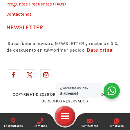
Preguntas Frecuentes (FAQs)
Contáctenos
NEWSLETTER
¡Suscríbete a nuestro NEWSLETTER y recibe un 5 %
Date prisa!
de descuento en tuprimer pedido.
¿Necesitas Ayuda?
¡Hablemos!
COPYRIGHT © 2026 ORLANDO MARMOLEJO | TODOS LOS
DERECHOS RESERVADOS.
Encuéntranos
Llámanos
Contáctenos
Whatsapp