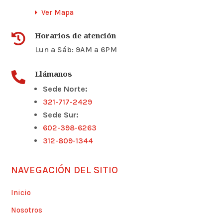
Ver Mapa
Horarios de atención

Lun a Sáb: 9AM a 6PM
Llámanos

Sede Norte:
321-717-2429
Sede Sur:
602-398-6263
312-809-1344
NAVEGACIÓN DEL SITIO
Inicio
Nosotros