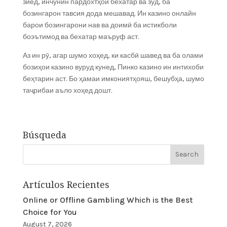
зиёд, инчунин пардохтҳои бехатар ва зуд, ба
бозингарон тавсия дода мешавад. Ин казино онлайн
барои бозингарони нав ва доимӣ ба истикболи
боэътимод ва бехатар маъруф аст.
Аз ин рӯ, агар шумо хоҳед, ки касбӣ шавед ва ба олами
бозиҳои казино вуруд кунед, Пинко казино ин интихоби
беҳтарин аст. Бо ҳамаи имкониятҳояш, бешубҳа, шумо
таҷрибаи аъло хоҳед дошт.
Búsqueda
Artículos Recientes
Online or Offline Gambling Which is the Best
Choice for You
August 7, 2026