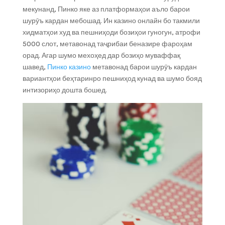
мекунанд, Пинко яке аз платформаҳои аъло барои
шурӯъ кардан мебошад. Ин казино онлайн бо такмили
хидматҳои худ ва пешниҳоди бозиҳои гуногун, атрофи
5000 слот, метавонад таҷрибаи беназире фароҳам
орад. Агар шумо мехоҳед дар бозиҳо муваффақ
шавед,
Пинко казино
метавонад барои шурӯъ кардан
вариантҳои беҳтаринро пешниҳод кунад ва шумо бояд
интизориҳо дошта бошед.