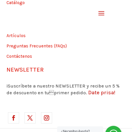
Catálogo
Artículos
Preguntas Frecuentes (FAQs)
Contáctenos
NEWSLETTER
¡Suscríbete a nuestro NEWSLETTER y recibe un 5 %
Date prisa!
de descuento en tuprimer pedido.
¿Necesitas Ayuda?