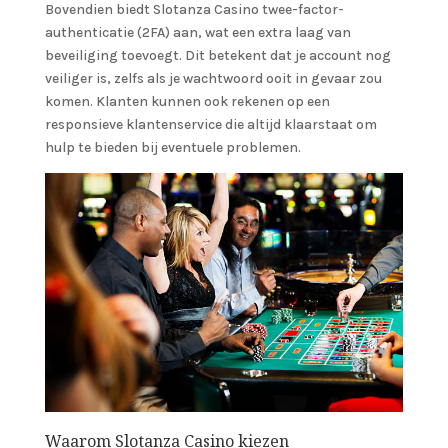
Bovendien biedt Slotanza Casino twee-factor-
authenticatie (2FA) aan, wat een extra laag van
beveiliging toevoegt. Dit betekent dat je account nog
veiliger is, zelfs als je wachtwoord ooit in gevaar zou
komen. Klanten kunnen ook rekenen op een
responsieve klantenservice die altijd klaarstaat om
hulp te bieden bij eventuele problemen.
Waarom Slotanza Casino kiezen