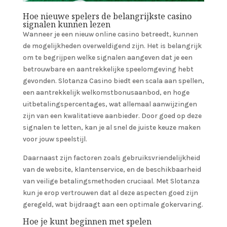
Hoe nieuwe spelers de belangrijkste casino
signalen kunnen lezen
Wanneer je een nieuw online casino betreedt, kunnen
de mogelijkheden overweldigend zijn. Het is belangrijk
om te begrijpen welke signalen aangeven dat je een
betrouwbare en aantrekkelijke speelomgeving hebt
gevonden. Slotanza Casino biedt een scala aan spellen,
een aantrekkelijk welkomstbonusaanbod, en hoge
uitbetalingspercentages, wat allemaal aanwijzingen
zijn van een kwalitatieve aanbieder. Door goed op deze
signalen te letten, kan je al snel de juiste keuze maken
voor jouw speelstijl.
Daarnaast zijn factoren zoals gebruiksvriendelijkheid
van de website, klantenservice, en de beschikbaarheid
van veilige betalingsmethoden cruciaal. Met Slotanza
kun je erop vertrouwen dat al deze aspecten goed zijn
geregeld, wat bijdraagt aan een optimale gokervaring.
Hoe je kunt beginnen met spelen