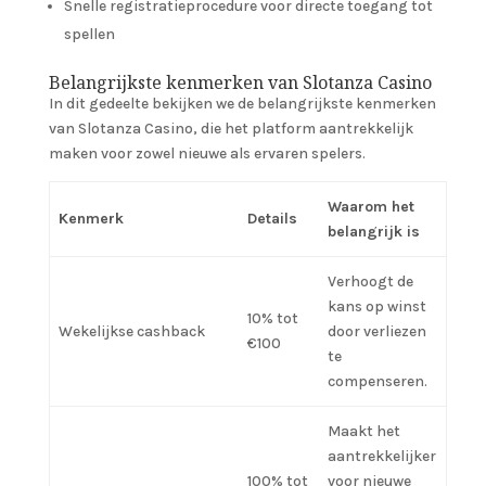
Snelle registratieprocedure voor directe toegang tot
spellen
Belangrijkste kenmerken van Slotanza Casino
In dit gedeelte bekijken we de belangrijkste kenmerken
van Slotanza Casino, die het platform aantrekkelijk
maken voor zowel nieuwe als ervaren spelers.
Waarom het
Kenmerk
Details
belangrijk is
Verhoogt de
kans op winst
10% tot
Wekelijkse cashback
door verliezen
€100
te
compenseren.
Maakt het
aantrekkelijker
100% tot
voor nieuwe