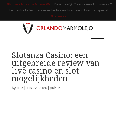
¡Explora Nuestra Nueva Web!
Descubre 👗 Colecciones Exclusivas Y
Encuentra La Inspiración Perfecta Para Tu Próximo Evento Especial.
¡Llama Ya!
Slotanza Casino: een
uitgebreide review van
live casino en slot
mogelijkheden
by
Luis
|
Jun 27, 2026
|
public