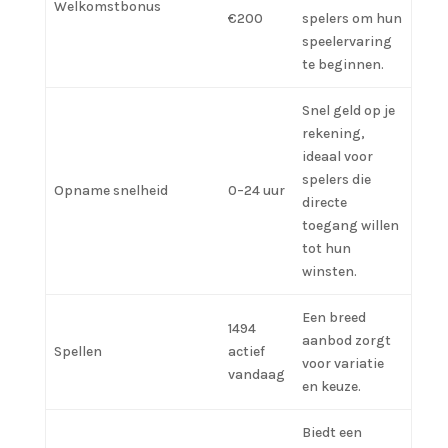
Welkomstbonus
€200
spelers om hun
speelervaring
te beginnen.
Snel geld op je
rekening,
ideaal voor
spelers die
Opname snelheid
0–24 uur
directe
toegang willen
tot hun
winsten.
Een breed
1494
aanbod zorgt
Spellen
actief
voor variatie
vandaag
en keuze.
Biedt een