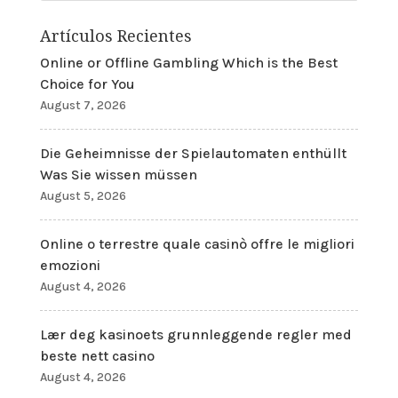
Artículos Recientes
Online or Offline Gambling Which is the Best
Choice for You
August 7, 2026
Die Geheimnisse der Spielautomaten enthüllt
Was Sie wissen müssen
August 5, 2026
Online o terrestre quale casinò offre le migliori
emozioni
August 4, 2026
Lær deg kasinoets grunnleggende regler med
beste nett casino
August 4, 2026