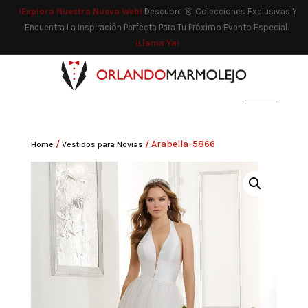
¡Explora Nuestra Nueva Web!
Descubre 👗 Colecciones Exclusivas Y
Encuentra La Inspiración Perfecta Para Tu Próximo Evento Especial.
¡Llama Ya!
/
/ Arabella-5866
Home
Vestidos para Novias