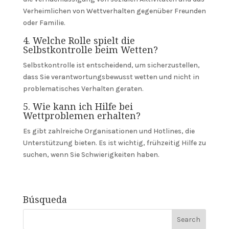
Verheimlichen von Wettverhalten gegenüber Freunden
oder Familie.
4. Welche Rolle spielt die
Selbstkontrolle beim Wetten?
Selbstkontrolle ist entscheidend, um sicherzustellen,
dass Sie verantwortungsbewusst wetten und nicht in
problematisches Verhalten geraten.
5. Wie kann ich Hilfe bei
Wettproblemen erhalten?
Es gibt zahlreiche Organisationen und Hotlines, die
Unterstützung bieten. Es ist wichtig, frühzeitig Hilfe zu
suchen, wenn Sie Schwierigkeiten haben.
Búsqueda