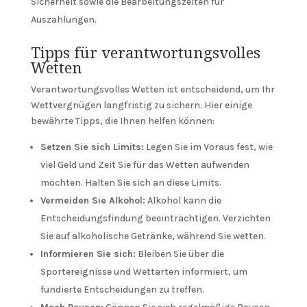
Sicherheit sowie die Bearbeitungszeiten für
Auszahlungen.
Tipps für verantwortungsvolles
Wetten
Verantwortungsvolles Wetten ist entscheidend, um Ihr
Wettvergnügen langfristig zu sichern. Hier einige
bewährte Tipps, die Ihnen helfen können:
Setzen Sie sich Limits:
Legen Sie im Voraus fest, wie
viel Geld und Zeit Sie für das Wetten aufwenden
möchten. Halten Sie sich an diese Limits.
Vermeiden Sie Alkohol:
Alkohol kann die
Entscheidungsfindung beeinträchtigen. Verzichten
Sie auf alkoholische Getränke, während Sie wetten.
Informieren Sie sich:
Bleiben Sie über die
Sportereignisse und Wettarten informiert, um
fundierte Entscheidungen zu treffen.