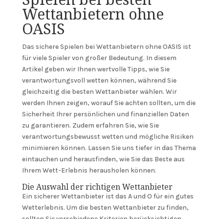
Wettanbietern ohne
OASIS
Das sichere Spielen bei Wettanbietern ohne OASIS ist
für viele Spieler von großer Bedeutung. In diesem
Artikel geben wir Ihnen wertvolle Tipps, wie Sie
verantwortungsvoll wetten können, während Sie
gleichzeitig die besten Wettanbieter wählen. Wir
werden Ihnen zeigen, worauf Sie achten sollten, um die
Sicherheit Ihrer persönlichen und finanziellen Daten
zu garantieren. Zudem erfahren Sie, wie Sie
verantwortungsbewusst wetten und mögliche Risiken
minimieren können. Lassen Sie uns tiefer in das Thema
eintauchen und herausfinden, wie Sie das Beste aus
Ihrem Wett-Erlebnis herausholen können.
Die Auswahl der richtigen Wettanbieter
Ein sicherer Wettanbieter ist das A und O für ein gutes
Wetterlebnis. Um die besten Wettanbieter zu finden,
sollten Sie verschiedene Kriterien berücksichtigen.