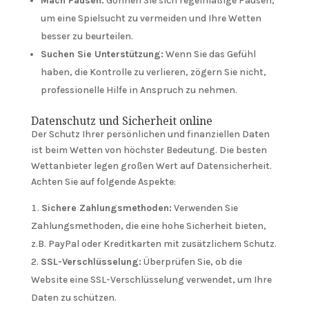
Mach Pausen:
Gönnen Sie sich regelmäßige Pausen,
um eine Spielsucht zu vermeiden und Ihre Wetten
besser zu beurteilen.
Suchen Sie Unterstützung:
Wenn Sie das Gefühl
haben, die Kontrolle zu verlieren, zögern Sie nicht,
professionelle Hilfe in Anspruch zu nehmen.
Datenschutz und Sicherheit online
Der Schutz Ihrer persönlichen und finanziellen Daten
ist beim Wetten von höchster Bedeutung. Die besten
Wettanbieter legen großen Wert auf Datensicherheit.
Achten Sie auf folgende Aspekte:
Sichere Zahlungsmethoden:
Verwenden Sie
Zahlungsmethoden, die eine hohe Sicherheit bieten,
z.B. PayPal oder Kreditkarten mit zusätzlichem Schutz.
SSL-Verschlüsselung:
Überprüfen Sie, ob die
Website eine SSL-Verschlüsselung verwendet, um Ihre
Daten zu schützen.