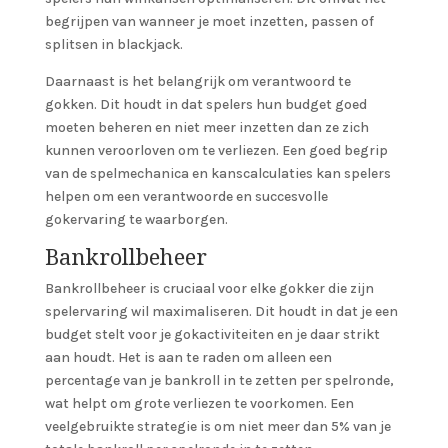
begrijpen van wanneer je moet inzetten, passen of
splitsen in blackjack.
Daarnaast is het belangrijk om verantwoord te
gokken. Dit houdt in dat spelers hun budget goed
moeten beheren en niet meer inzetten dan ze zich
kunnen veroorloven om te verliezen. Een goed begrip
van de spelmechanica en kanscalculaties kan spelers
helpen om een verantwoorde en succesvolle
gokervaring te waarborgen.
Bankrollbeheer
Bankrollbeheer is cruciaal voor elke gokker die zijn
spelervaring wil maximaliseren. Dit houdt in dat je een
budget stelt voor je gokactiviteiten en je daar strikt
aan houdt. Het is aan te raden om alleen een
percentage van je bankroll in te zetten per spelronde,
wat helpt om grote verliezen te voorkomen. Een
veelgebruikte strategie is om niet meer dan 5% van je