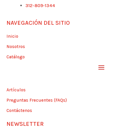
312-809-1344
NAVEGACIÓN DEL SITIO
Inicio
Nosotros
Catálogo
Artículos
Preguntas Frecuentes (FAQs)
Contáctenos
NEWSLETTER