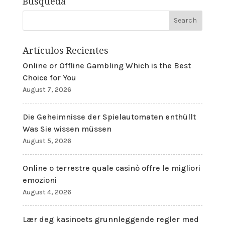
Búsqueda
Artículos Recientes
Online or Offline Gambling Which is the Best
Choice for You
August 7, 2026
Die Geheimnisse der Spielautomaten enthüllt
Was Sie wissen müssen
August 5, 2026
Online o terrestre quale casinò offre le migliori
emozioni
August 4, 2026
Lær deg kasinoets grunnleggende regler med