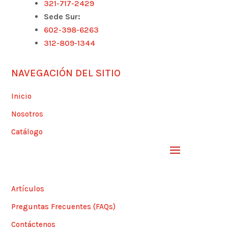
321-717-2429
Sede Sur:
602-398-6263
312-809-1344
NAVEGACIÓN DEL SITIO
Inicio
Nosotros
Catálogo
Artículos
Preguntas Frecuentes (FAQs)
Contáctenos