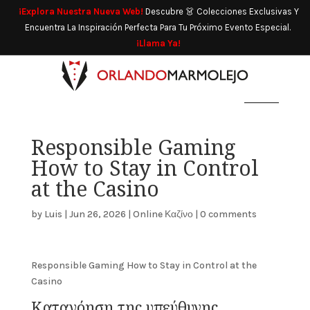
¡Explora Nuestra Nueva Web!
Descubre 👗 Colecciones Exclusivas Y
Encuentra La Inspiración Perfecta Para Tu Próximo Evento Especial.
¡Llama Ya!
Responsible Gaming
How to Stay in Control
at the Casino
by
Luis
|
Jun 26, 2026
|
Online Καζίνο
|
0 comments
Responsible Gaming How to Stay in Control at the
Casino
Κατανόηση της υπεύθυνης