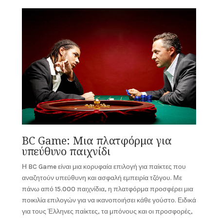
BC Game: Μια πλατφόρμα για
υπεύθυνο παιχνίδι
Η BC Game είναι μια κορυφαία επιλογή για παίκτες που
αναζητούν υπεύθυνη και ασφαλή εμπειρία τζόγου. Με
πάνω από 15.000 παιχνίδια, η πλατφόρμα προσφέρει μια
ποικιλία επιλογών για να ικανοποιήσει κάθε γούστο. Ειδικά
για τους Έλληνες παίκτες, τα μπόνους και οι προσφορές,