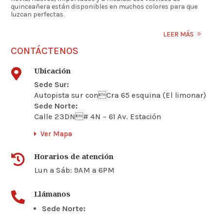
quinceañera están disponibles en muchos colores para que
luzcan perfectas.
LEER MÁS
CONTÁCTENOS
Ubicación

Sede Sur:
Autopista sur conCra 65 esquina (El limonar)
Sede Norte:
Calle 23DN# 4N – 61 Av. Estación
Ver Mapa
Horarios de atención

Lun a Sáb: 9AM a 6PM
Llámanos

Sede Norte: