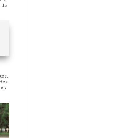
a de
tes.
edes
 es