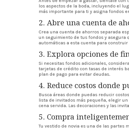
Antes de empezar a gastar, siéntate con t
los aspectos de la boda, incluyendo el luga
más importante para ti y asigna fondos e
2. Abre una cuenta de ah
Crea una cuenta de ahorros separada espe
un seguimiento de tus fondos y asegura q
automáticas a esta cuenta para construi
3. Explora opciones de f
Si necesitas fondos adicionales, conside
tarjetas de crédito con tasas de interés 
plan de pago para evitar deudas.
4. Reduce costos donde p
Busca áreas donde puedas reducir costos 
lista de invitados más pequeña, elegir u
cena servida. Las decoraciones y las inv
5. Compra inteligentemen
Tu vestido de novia es una de las partes