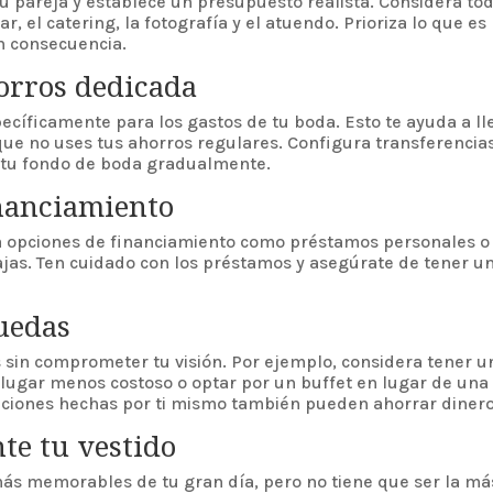
u pareja y establece un presupuesto realista. Considera to
r, el catering, la fotografía y el atuendo. Prioriza lo que es
n consecuencia.
orros dedicada
cíficamente para los gastos de tu boda. Esto te ayuda a ll
ue no uses tus ahorros regulares. Configura transferencia
r tu fondo de boda gradualmente.
inanciamiento
ra opciones de financiamiento como préstamos personales o
bajas. Ten cuidado con los préstamos y asegúrate de tener u
uedas
sin comprometer tu visión. Por ejemplo, considera tener u
n lugar menos costoso o optar por un buffet en lugar de una
itaciones hechas por ti mismo también pueden ahorrar dinero
te tu vestido
 más memorables de tu gran día, pero no tiene que ser la má