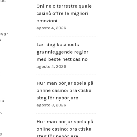
dos
Online o terrestre quale
casinò offre le migliori
emozioni
agosto 4, 2026
evar
s
Lær deg kasinoets
grunnleggende regler
med beste nett casino
agosto 4, 2026
n
Hur man börjar spela på
online casino: praktiska
steg för nybörjare
na
agosto 3, 2026
.
Hur man börjar spela på
online casino: praktiska
s
steg för nybörjare