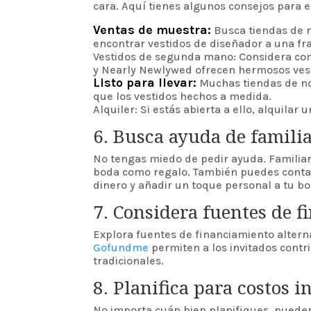
cara. Aquí tienes algunos consejos para 
Ventas de muestra:
Busca tiendas de 
encontrar vestidos de diseñador a una fra
Vestidos de segunda mano: Considera com
y Nearly Newlywed ofrecen hermosos ves
Listo para llevar:
Muchas tiendas de nov
que los vestidos hechos a medida.
Alquiler: Si estás abierta a ello, alquilar
6. Busca ayuda de famili
No tengas miedo de pedir ayuda. Familiar
boda como regalo. También puedes contar
dinero y añadir un toque personal a tu bo
7. Considera fuentes de f
Explora fuentes de financiamiento alter
Gofundme
permiten a los invitados contri
tradicionales.
8. Planifica para costos 
No importa cuán bien planifiques, pueden