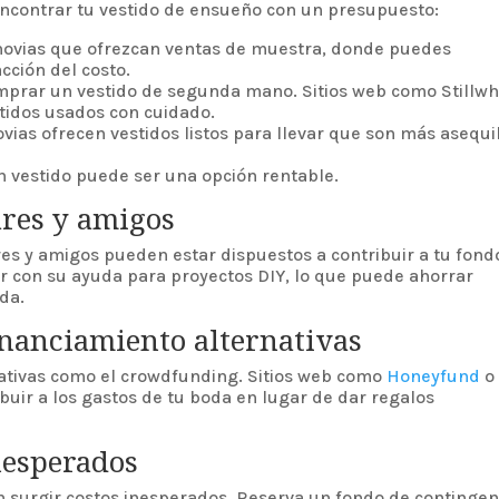
encontrar tu vestido de ensueño con un presupuesto:
novias que ofrezcan ventas de muestra, donde puedes
cción del costo.
prar un vestido de segunda mano. Sitios web como Stillwh
tidos usados con cuidado.
ias ofrecen vestidos listos para llevar que son más asequi
 un vestido puede ser una opción rentable.
ares y amigos
es y amigos pueden estar dispuestos a contribuir a tu fond
 con su ayuda para proyectos DIY, lo que puede ahorrar
da.
inanciamiento alternativas
nativas como el crowdfunding. Sitios web como
Honeyfund
o
buir a los gastos de tu boda en lugar de dar regalos
inesperados
 surgir costos inesperados. Reserva un fondo de contingen