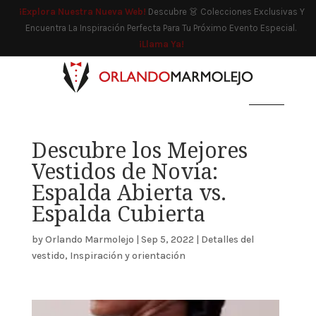
¡Explora Nuestra Nueva Web!
Descubre 👗 Colecciones Exclusivas Y
Encuentra La Inspiración Perfecta Para Tu Próximo Evento Especial.
¡Llama Ya!
Descubre los Mejores
Vestidos de Novia:
Espalda Abierta vs.
Espalda Cubierta
by
Orlando Marmolejo
|
Sep 5, 2022
|
Detalles del
vestido
,
Inspiración y orientación